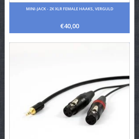
MINI-JACK - 2X XLR FEMALE HAAKS, VERGULD
€40,00