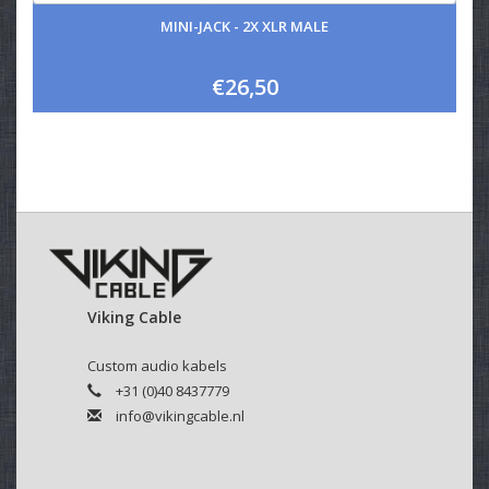
MINI-JACK - 2X XLR MALE
€26,50
Viking Cable
Custom audio kabels
+31 (0)40 8437779
info@vikingcable.nl