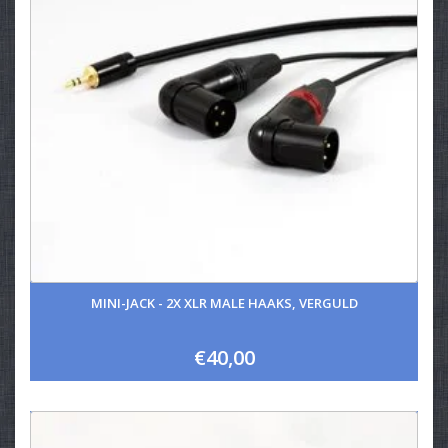
MINI-JACK - 2X XLR MALE HAAKS, VERGULD
€40,00