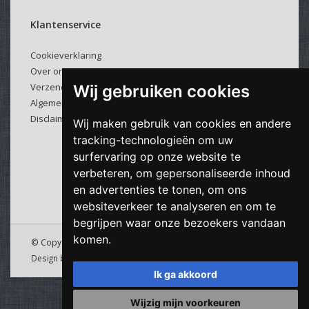
Klantenservice
Cookieverklaring
Over ons
Verzenden & retourneren
Wij gebruiken cookies
Algemene voorwaarden
Disclaimer
Wij maken gebruik van cookies en andere
tracking-technologieën om uw
surfervaring op onze website te
verbeteren, om gepersonaliseerde inhoud
en advertenties te tonen, om ons
websiteverkeer te analyseren en om te
begrijpen waar onze bezoekers vandaan
komen.
© Copyright 2026 Viking Cable - Powered by
Lightspeed
&
Design by
Downdijk
Ik ga akkoord
Wijzig mijn voorkeuren