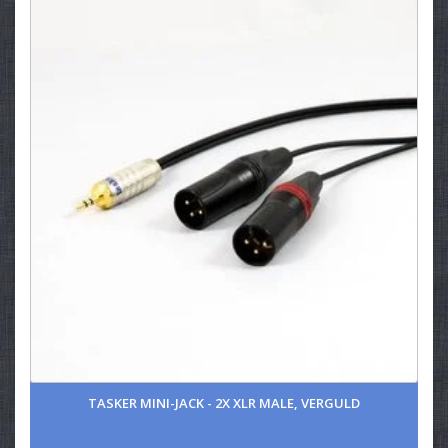
TASKER MINI-JACK - 2X XLR MALE, VERGULD