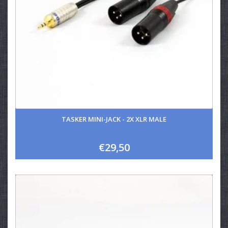
TASKER MINI-JACK - 2X XLR MALE
€29,50