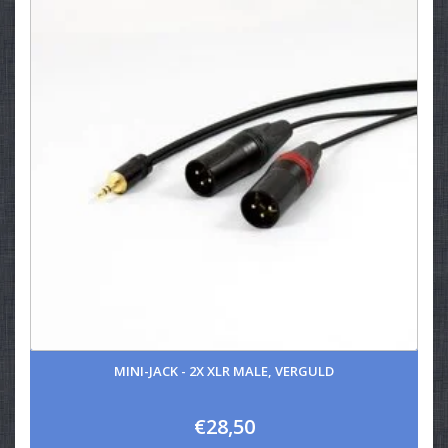
MINI-JACK - 2X XLR MALE, VERGULD
€28,50