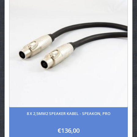
8 X 2,5MM2 SPEAKER KABEL - SPEAKON, PRO
€136,00