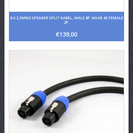
8 X 2,5MM2 SPEAKER SPLIT KABEL, MALE 8P. NAAR 4X FEMALE
2P.
€139,00