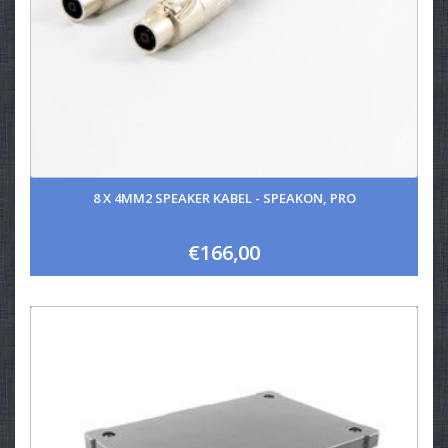
8 X 4MM2 SPEAKER KABEL - SPEAKON, PRO
€166,00