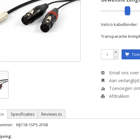
Velcro kabelbinder:
Transparante krimp
+
Toev
-
Email ons over 
Aan verlanglijs
Toevoegen om t
Afdrukken
tie
Specificaties
Reviews
(0)
nummer:
MJ118-1SP5-2FXB
jving: