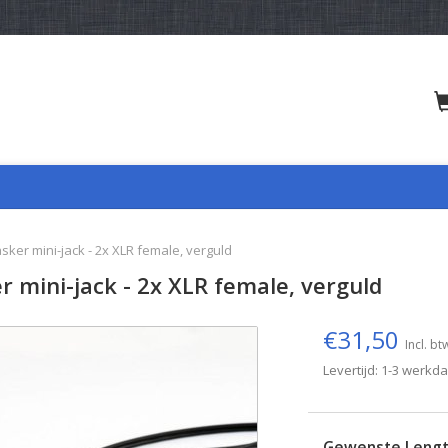
sker mini-jack - 2x XLR female, verguld
r mini-jack - 2x XLR female, verguld
€31,50
Incl. bt
Levertijd: 1-3 werkd
Gewenste Leng