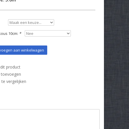
kous 10cm:
*
oegen aan winkelwagen
dit product
t toevoegen
e vergelijken