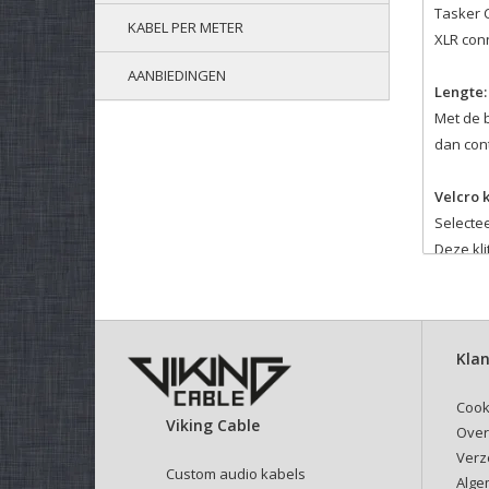
Tasker C
KABEL PER METER
XLR con
AANBIEDINGEN
Lengte:
Met de 
dan cont
Velcro 
Selectee
Deze kli
Klan
Cook
Viking Cable
Over
Verz
Custom audio kabels
Alge