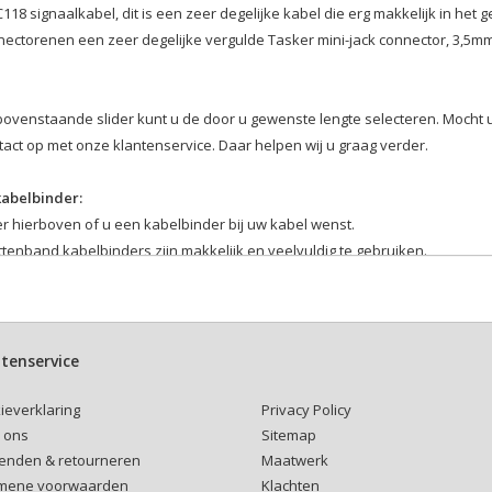
118 signaalkabel, dit is een zeer degelijke kabel die erg makkelijk in het 
nectorenen een zeer degelijke vergulde Tasker mini-jack connector, 3,5mm
bovenstaande slider kunt u de door u gewenste lengte selecteren. Mocht 
act op met onze klantenservice. Daar helpen wij u graag verder.
kabelbinder:
r hierboven of u een kabelbinder bij uw kabel wenst.
ttenband kabelbinders zijn makkelijk en veelvuldig te gebruiken.
tenservice
Privacy Policy
ieverklaring
Sitemap
 ons
Maatwerk
enden & retourneren
Klachten
mene voorwaarden