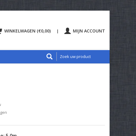
WINKELWAGEN (€0,00)
MIJN ACCOUNT
|
w
agen
te:
5.0m