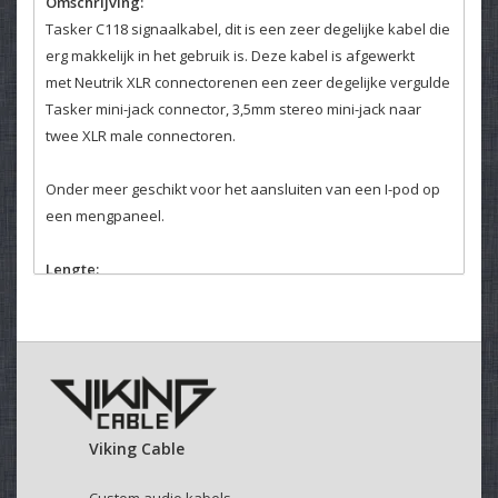
Omschrijving:
Tasker C118 signaalkabel, dit is een zeer degelijke kabel die
erg makkelijk in het gebruik is. Deze kabel is afgewerkt
met Neutrik XLR connectorenen een zeer degelijke vergulde
Tasker mini-jack connector, 3,5mm stereo mini-jack naar
twee XLR male connectoren.
Onder meer geschikt voor het aansluiten van een I-pod op
een mengpaneel.
Lengte:
Met de bovenstaande slider kunt u de door u gewenste
lengte selecteren. Mocht u een kabel langer dan 25 meter
willen bestellen neem dan contact op met onze
klantenservice. Daar helpen wij u graag verder.
Velcro kabelbinder:
Viking Cable
Selecteer hierboven of u een kabelbinder bij uw kabel
wenst.