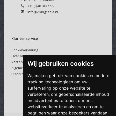
Custom audio kabels
Deze klittenband kabelbinders zijn makkelijk en veelvuldig
+31 (0)40 8437779
te gebruiken.
info@vikingcable.nl
Klantenservice
Cookieverklaring
Over ons
Verzenden & retourneren
Wij gebruiken cookies
Algemene voorwaarden
Disclaimer
Wij maken gebruik van cookies en andere
tracking-technologieën om uw
surfervaring op onze website te
verbeteren, om gepersonaliseerde inhoud
en advertenties te tonen, om ons
websiteverkeer te analyseren en om te
begrijpen waar onze bezoekers vandaan