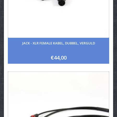
JACK - XLR FEMALE KABEL, DUBBEL, VERGULD
€44,00