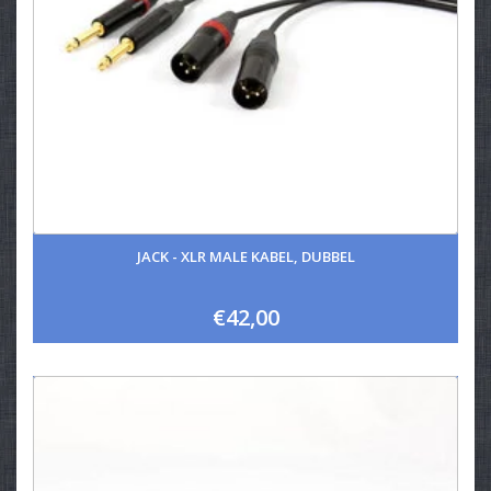
JACK - XLR MALE KABEL, DUBBEL
€42,00