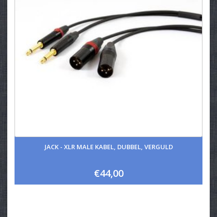
JACK - XLR MALE KABEL, DUBBEL, VERGULD
€44,00