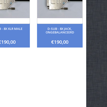
 - 8X XLR MALE
D-SUB - 8X JACK,
ONGEBALANCEERD
€190,00
€190,00