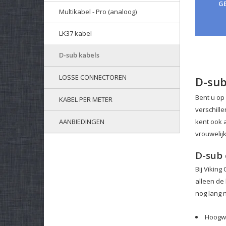
G
Multikabel - Pro (analoog)
LK37 kabel
D-sub kabels
LOSSE CONNECTOREN
D-sub
Bent u op
KABEL PER METER
verschill
kent ook 
AANBIEDINGEN
vrouwelij
D-sub 
Bij Vikin
alleen de
nog lang ni
Hoogwa