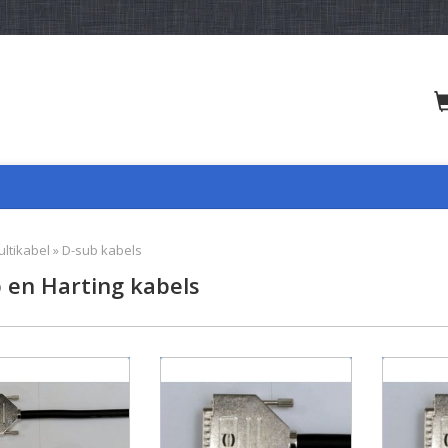
ltikabel
»
D-sub kabels
 en Harting kabels