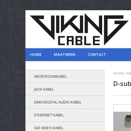
HOME
MAATWERK
CONTACT
Home
»
Mu
MICROFOONKABEL
D-sub
JACK KABEL
DMX/DIGITAL AUDIO KABEL
ETHERNET KABEL
SDI VIDEO KABEL