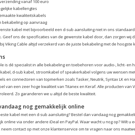
 verzending vanaf 100 euro
ogelijke kabellengtes
maakte kwaliteitskabels
 bekabeling op aanvraag
wenste kabel met bijvoorbeeld een d-sub aansluiting niet in ons standaar
 Geef ons de specificaties van de gewenste kabel door, dan zorgen wij dat 
bij Viking Cable altijd verzekerd van de juiste bekabeling met de hoogste kw
ns
le is dé specialist in alle bekabeling en toebehoren voor audio-, licht- en 
kabel, d-sub kabel, stroomkabel of speakerkabel volgens uw wensen met
els en connectoren van topmerken zoals Tasker, Neutrik, Syntax LK en Har
el van een zeer hoge kwaliteit van Titanex en Keraf. Alle producten van 
oleerd. Zo garanderen we u altijd de beste kwaliteit.
vandaag nog gemakkelijk online
beste kabel met een d-sub aansluiting? Bestel dan vandaag nog gemakkelijk 
jk online via onder andere iDeal en PayPal. Waar wacht u nog op? Wilt u e
 neem contact op met onze klantenservice om te vragen naar ons maatwe