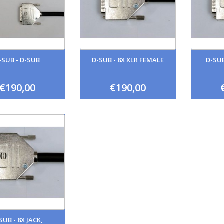
-SUB - D-SUB
D-SUB - 8X XLR FEMALE
D-SUB
€190,00
€190,00
SUB - 8X JACK,