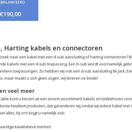
EBALANCEERD
€190,00
, Harting kabels en connectoren
 zoek naar een kabel met een d-sub aansluiting of harting connectoren? Bij
ende kabels met een d-sub toepassing. Een D-sub wordt voornamelijk geb
andere toepassingen. Zo hebben wij ook een d-sub aansluiting 8x Jack. Ee
ke, maar maakt u zich geen zogen, wij leveren ze beide!
en veel meer
g Cable kunt u kiezen uit een enorm assortiment kabels en toebehoren voor
 beste kwaliteit producten, dat garanderen wij omdat wij iedere kabel met 
et alles, bij ons krijgt u namelijk ook:
ardige kwalitatieve merken