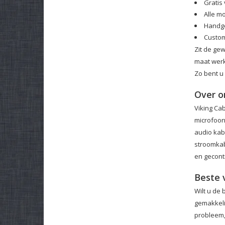
Gratis
Alle m
Handge
Custom
Zit de ge
maat werk.
Zo bent u 
Over o
Viking Cab
microfoon
audio kab
stroomkab
en gecontr
Beste 
Wilt u de 
gemakkeli
probleem,