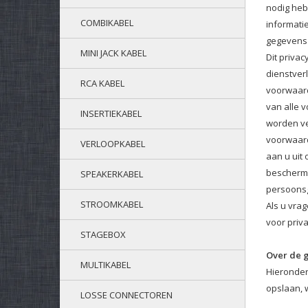
nodig heb
COMBIKABEL
informati
gegevens 
MINI JACK KABEL
Dit priva
dienstver
RCA KABEL
voorwaard
van alle 
INSERTIEKABEL
worden ve
voorwaard
VERLOOPKABEL
aan u uit
bescherme
SPEAKERKABEL
persoons
STROOMKABEL
Als u vra
voor priv
STAGEBOX
Over de 
MULTIKABEL
Hieronder
opslaan, w
LOSSE CONNECTOREN