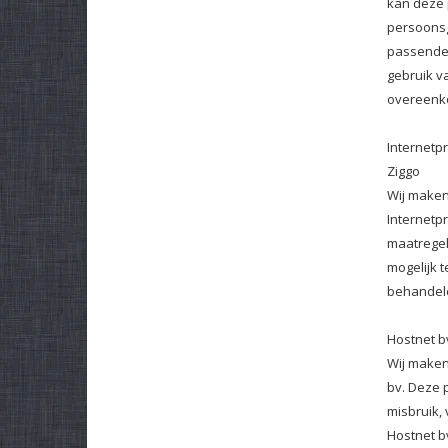
kan deze 
persoonsg
passende 
gebruik v
overeenko
Internetpr
Ziggo
Wij maken
Internetp
maatregel
mogelijk 
behandele
Hostnet b
Wij maken
bv. Deze 
misbruik,
Hostnet b