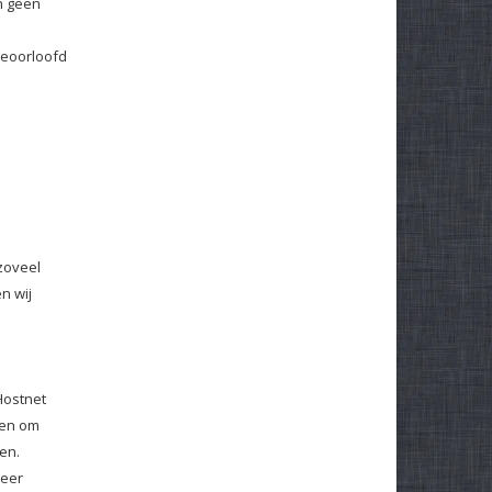
n geen
geoorloofd
zoveel
n wij
Hostnet
fen om
en.
keer