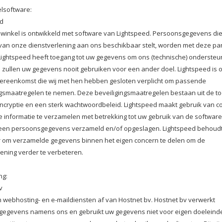
lsoftware:
ed
inkel is ontwikkeld met software van Lightspeed. Persoonsgegevens die
an onze dienstverlening aan ons beschikbaar stelt, worden met deze part
Lightspeed heeft toegang tot uw gegevens om ons (technische) ondersteun
ij zullen uw gegevens nooit gebruiken voor een ander doel. Lightspeed is 
ereenkomst die wij met hen hebben gesloten verplicht om passende
ngsmaatregelen te nemen. Deze beveiligingsmaatregelen bestaan uit de t
ncryptie en een sterk wachtwoordbeleid. Lightspeed maakt gebruik van c
e informatie te verzamelen met betrekking tot uw gebruik van de software
en persoonsgegevens verzameld en/of opgeslagen. Lightspeed behoudt 
r om verzamelde gegevens binnen het eigen concern te delen om de
lening verder te verbeteren.
ng:
v
 webhosting- en e-maildiensten af van Hostnet bv. Hostnet bv verwerkt
egevens namens ons en gebruikt uw gegevens niet voor eigen doeleind