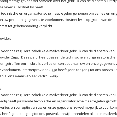
partij metagegevens verzamelen over het gebruik van de diensten. Dit zij
egevens. Hostnet bv heeft
technische en organisatorische maatregelen genomen om verlies en on
an uw persoonsgegevens te voorkomen. Hostnet bv is op grond van de
mst tot geheimhouding verplicht.
ovider:
 voor ons reguliere zakelijke e-mailverkeer gebruik van de diensten van
rovider Ziggo. Deze partij heeft passende technische en organisatorische
en getroffen om misbruik, verlies en corruptie van uw en onze gegevens 
te voorkomen. Internetprovider Ziggo heeft geen toegang tot ons postvak e
n al ons e-mailverkeer vertrouwelijk.
v
 voor ons reguliere zakelijke e-mailverkeer gebruik van de diensten van 
partij heeft passende technische en organisatorische maatregelen getrof
 verlies en corruptie van uw en onze gegevens zoveel mogelijk te voorkom
v heeft geen toegang tot ons postvak en wij behandelen al ons e-mailver