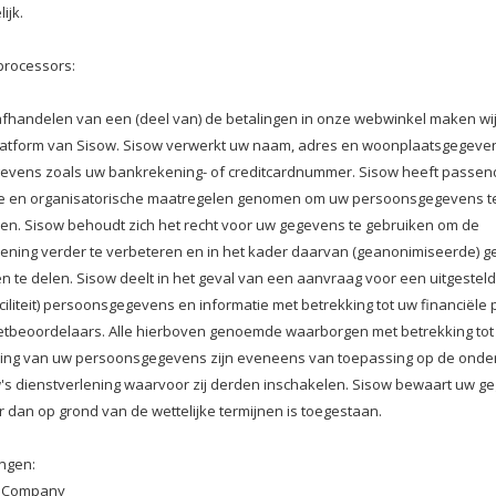
ijk.
processors:
afhandelen van een (deel van) de betalingen in onze webwinkel maken wij
latform van Sisow. Sisow verwerkt uw naam, adres en woonplaatsgegeve
evens zoals uw bankrekening- of creditcardnummer. Sisow heeft passen
e en organisatorische maatregelen genomen om uw persoonsgegevens t
n. Sisow behoudt zich het recht voor uw gegevens te gebruiken om de
lening verder te verbeteren en in het kader daarvan (geanonimiseerde) 
n te delen. Sisow deelt in het geval van een aanvraag voor een uitgesteld
ciliteit) persoonsgegevens en informatie met betrekking tot uw financiële 
etbeoordelaars. Alle hierboven genoemde waarborgen met betrekking tot
ng van uw persoonsgegevens zijn eveneens van toepassing op de onde
's dienstverlening waarvoor zij derden inschakelen. Sisow bewaart uw g
r dan op grond van de wettelijke termijnen is toegestaan.
ngen:
 Company