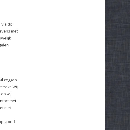
via dit
gevens met
uwelijk
gelen
wil zeggen
strekt. Wij
 en wij
ntact met
iet met
 op grond