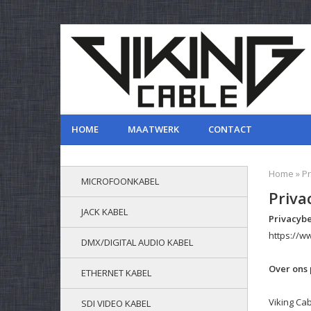
HOME
MAATWERK
CONTACT
Home
»
Pr
MICROFOONKABEL
Priva
JACK KABEL
Privacybe
https://w
DMX/DIGITAL AUDIO KABEL
Over ons 
ETHERNET KABEL
Viking Ca
SDI VIDEO KABEL