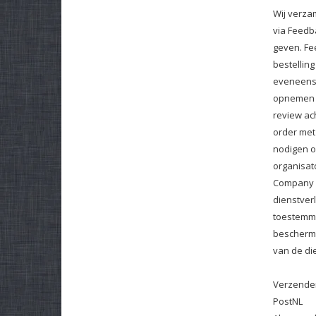
Wij verza
via Feedb
geven. Fe
bestellin
eveneens 
opnemen o
review ac
order met
nodigen o
organisa
Company b
dienstver
toestemmi
beschermi
van de di
Verzenden
PostNL