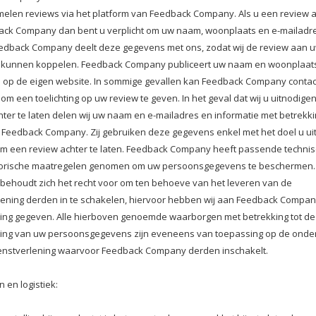
melen reviews via het platform van Feedback Company. Als u een review a
ack Company dan bent u verplicht om uw naam, woonplaats en e-mailadre
edback Company deelt deze gegevens met ons, zodat wij de review aan 
g kunnen koppelen. Feedback Company publiceert uw naam en woonplaat
op de eigen website. In sommige gevallen kan Feedback Company contac
m een toelichting op uw review te geven. In het geval dat wij u uitnodig
hter te laten delen wij uw naam en e-mailadres en informatie met betrekki
 Feedback Company. Zij gebruiken deze gegevens enkel met het doel u uit
m een review achter te laten. Feedback Company heeft passende techni
torische maatregelen genomen om uw persoonsgegevens te beschermen.
ehoudt zich het recht voor om ten behoeve van het leveren van de
lening derden in te schakelen, hiervoor hebben wij aan Feedback Compa
ng gegeven. Alle hierboven genoemde waarborgen met betrekking tot de
ng van uw persoonsgegevens zijn eveneens van toepassing op de onde
enstverlening waarvoor Feedback Company derden inschakelt.
 en logistiek: