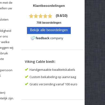
om met de
tellen uw
sloten
ldigheid
or ons
r welke
eggen wij
sbruik
kte
Viking Cable biedt:
Handgemaakte kwaliteitskabels
ctpersoon
.
Custom bekabeling op aanvraag
Gratis verzending vanaf 100 euro
ten)
lijk zijn.