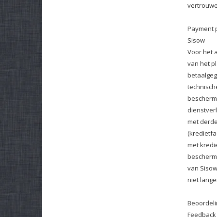
vertrouwel
Payment 
Sisow
Voor het 
van het p
betaalgeg
technisch
bescherme
dienstver
met derde
(kredietfa
met kredi
beschermi
van Sisow
niet lange
Beoordeli
Feedback