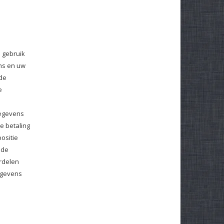
 gebruik
ns en uw
de
e
gegevens
e betaling
positie
 de
rdelen
egevens