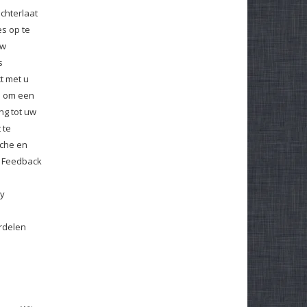
chterlaat
s op te
uw
s
t met u
en om een
ng tot uw
 te
sche en
 Feedback
ny
rdelen