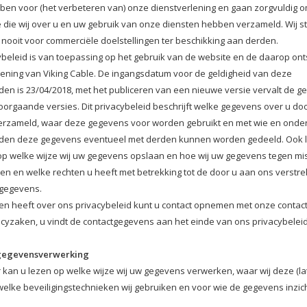
ben voor (het verbeteren van) onze dienstverlening en gaan zorgvuldig 
e die wij over u en uw gebruik van onze diensten hebben verzameld. Wij s
nooit voor commerciële doelstellingen ter beschikking aan derden.
cybeleid is van toepassing op het gebruik van de website en de daarop ont
lening van Viking Cable. De ingangsdatum voor de geldigheid van deze
en is 23/04/2018, met het publiceren van een nieuwe versie vervalt de ge
voorgaande versies. Dit privacybeleid beschrijft welke gegevens over u do
rzameld, waar deze gegevens voor worden gebruikt en met wie en onde
en deze gegevens eventueel met derden kunnen worden gedeeld. Ook l
 op welke wijze wij uw gegevens opslaan en hoe wij uw gegevens tegen mi
n en welke rechten u heeft met betrekking tot de door u aan ons verstre
gegevens.
gen heeft over ons privacybeleid kunt u contact opnemen met onze conta
acyzaken, u vindt de contactgegevens aan het einde van ons privacybeleid
gegevensverwerking
 kan u lezen op welke wijze wij uw gegevens verwerken, waar wij deze (la
elke beveiligingstechnieken wij gebruiken en voor wie de gegevens inzichte