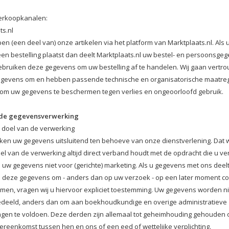
erkoopkanalen:
ts.nl
en (een deel van) onze artikelen via het platform van Marktplaats.nl. Als u 
een bestelling plaatst dan deelt Marktplaats.nl uw bestel- en persoonsge
gebruiken deze gegevens om uw bestelling af te handelen. Wij gaan vertro
gevens om en hebben passende technische en organisatorische maatre
 om uw gegevens te beschermen tegen verlies en ongeoorloofd gebruik.
 de gegevensverwerking
doel van de verwerking
iken uw gegevens uitsluitend ten behoeve van onze dienstverlening. Dat 
el van de verwerking altijd direct verband houdt met de opdracht die u ver
 uw gegevens niet voor (gerichte) marketing. Als u gegevens met ons deelt
 deze gegevens om - anders dan op uw verzoek - op een later moment co
emen, vragen wij u hiervoor expliciet toestemming. Uw gegevens worden n
deeld, anders dan om aan boekhoudkundige en overige administratieve
ingen te voldoen. Deze derden zijn allemaal tot geheimhouding gehouden
ereenkomst tussen hen en ons of een eed of wettelijke verplichting.