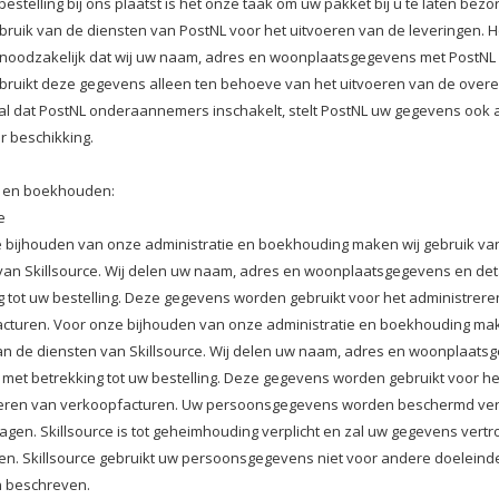
bestelling bij ons plaatst is het onze taak om uw pakket bij u te laten bezo
ruik van de diensten van PostNL voor het uitvoeren van de leveringen. He
noodzakelijk dat wij uw naam, adres en woonplaatsgegevens met PostNL 
bruikt deze gegevens alleen ten behoeve van het uitvoeren van de over
val dat PostNL onderaannemers inschakelt, stelt PostNL uw gegevens ook
er beschikking.
e en boekhouden:
e
 bijhouden van onze administratie en boekhouding maken wij gebruik va
van Skillsource. Wij delen uw naam, adres en woonplaatsgegevens en det
g tot uw bestelling. Deze gegevens worden gebruikt voor het administrere
cturen. Voor onze bijhouden van onze administratie en boekhouding mak
an de diensten van Skillsource. Wij delen uw naam, adres en woonplaats
s met betrekking tot uw bestelling. Deze gegevens worden gebruikt voor he
reren van verkoopfacturen. Uw persoonsgegevens worden beschermd ve
agen. Skillsource is tot geheimhouding verplicht en zal uw gegevens vertr
n. Skillsource gebruikt uw persoonsgegevens niet voor andere doeleind
 beschreven.