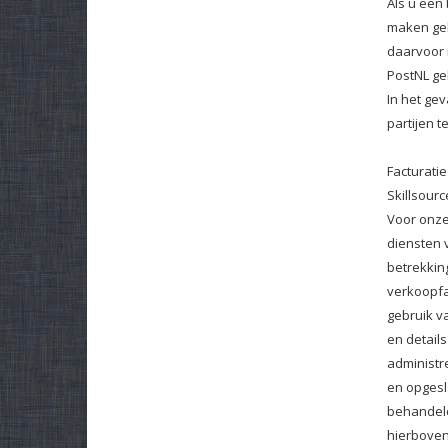
Als u een 
maken geb
daarvoor 
PostNL ge
In het ge
partijen t
Facturati
Skillsourc
Voor onze
diensten 
betrekkin
verkoopfa
gebruik v
en detail
administ
en opgesl
behandele
hierboven