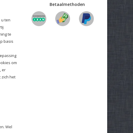
Betaalmethoden
 u ten
ij
ing te
op basis
oepassing
ookies om
, er
zich het
en. Wel