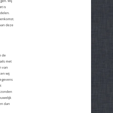
rgen. Wij
t is
delen.
eenkomst.
 aan deze
n de
ails met
n van
en wij
gegevens
t
rzonden
ouwelijk
en dan