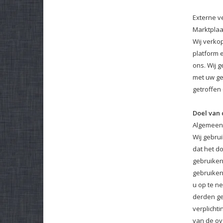
Externe v
Marktplaa
Wij verkop
platform 
ons. Wij 
met uw ge
getroffen
Doel van
Algemeen 
Wij gebru
dat het do
gebruiken
gebruiken
u op te n
derden ge
verplicht
van de ov