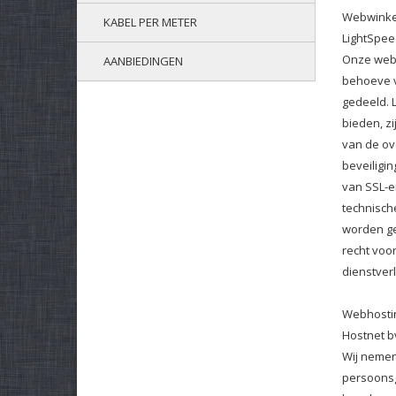
Webwinke
KABEL PER METER
LightSpe
Onze webw
AANBIEDINGEN
behoeve v
gedeeld. 
bieden, z
van de ov
beveiligi
van SSL-e
technisch
worden ge
recht voo
dienstver
Webhosti
Hostnet b
Wij nemen
persoonsg