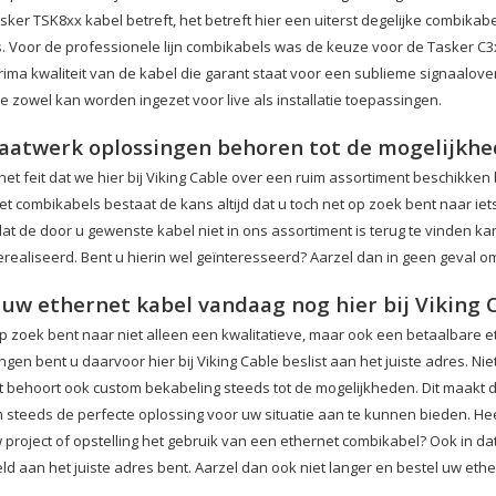
ker TSK8xx kabel betreft, het betreft hier een uiterst degelijke combikabe
s. Voor de professionele lijn combikabels was de keuze voor de Tasker C3x
rima kwaliteit van de kabel die garant staat voor een sublieme signaalo
e zowel kan worden ingezet voor live als installatie toepassingen.
aatwerk oplossingen behoren tot de mogelijkh
et feit dat we hier bij Viking Cable over een ruim assortiment beschikke
t combikabels bestaat de kans altijd dat u toch net op zoek bent naar iet
dat de door u gewenste kabel niet in ons assortiment is terug te vinden 
realiseerd. Bent u hierin wel geïnteresseerd? Aarzel dan in geen geval o
 uw ethernet kabel vandaag nog hier bij Viking C
op zoek bent naar niet alleen een kwalitatieve, maar ook een betaalbare e
gen bent u daarvoor hier bij Viking Cable beslist aan het juiste adres. Ni
 behoort ook custom bekabeling steeds tot de mogelijkheden. Dit maakt dui
 steeds de perfecte oplossing voor uw situatie aan te kunnen bieden. H
 project of opstelling het gebruik van een ethernet combikabel? Ook in dat
ld aan het juiste adres bent. Aarzel dan ook niet langer en bestel uw ethe