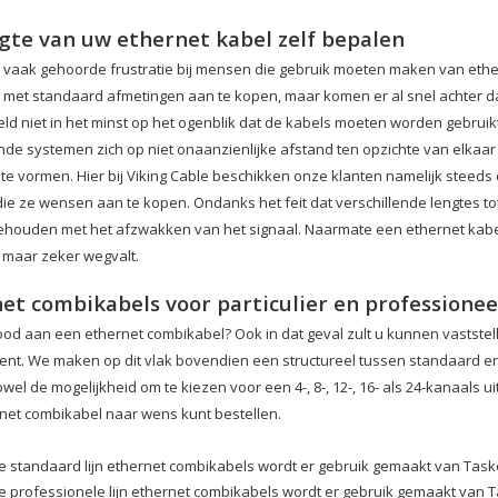
gte van uw ethernet kabel zelf bepalen
n vaak gehoorde frustratie bij mensen die gebruik moeten maken van eth
 met standaard afmetingen aan te kopen, maar komen er al snel achter dat
eld niet in het minst op het ogenblik dat de kabels moeten worden gebrui
ende systemen zich op niet onaanzienlijke afstand ten opzichte van elkaar 
te vormen. Hier bij Viking Cable beschikken onze klanten namelijk steeds
die ze wensen aan te kopen. Ondanks het feit dat verschillende lengtes 
houden met het afzwakken van het signaal. Naarmate een ethernet kabel te
maar zeker wegvalt.
et combikabels voor particulier en professionee
ood aan een ethernet combikabel? Ook in dat geval zult u kunnen vaststel
ent. We maken op dit vlak bovendien een structureel tussen standaard e
wel de mogelijkheid om te kiezen voor een 4-, 8-, 12-, 16- als 24-kanaals u
net combikabel naar wens kunt bestellen.
e standaard lijn ethernet combikabels wordt er gebruik gemaakt van Task
e professionele lijn ethernet combikabels wordt er gebruik gemaakt van T