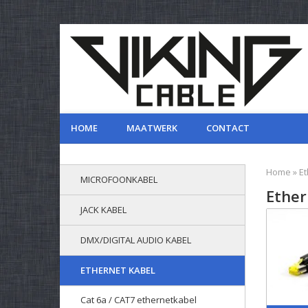
HOME
MAATWERK
CONTACT
Home
»
Et
MICROFOONKABEL
Ether
JACK KABEL
DMX/DIGITAL AUDIO KABEL
ETHERNET KABEL
Cat 6a / CAT7 ethernetkabel