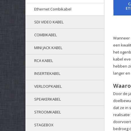
C
ET
Ethernet Combikabel
SDI VIDEO KABEL
COMBIKABEL
Wanneer u
een kwali
MINI JACK KABEL
het ogenb
kabel eve
RCA KABEL
hebben zi
langer en
INSERTIEKABEL
Waarom
VERLOOPKABEL
Door de j
SPEAKERKABEL
doelbewus
dat ze in
STROOMKABEL
realisati
doorvoersn
STAGEBOX
bedroeg d