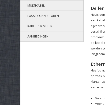
MULTIKABEL
De len
Het is ee
LOSSE CONNECTOREN
een kabel
bijvoorbe
KABEL PER METER
verschill
AANBIEDINGEN
probleem 
de kabel 
worden ge
langzaam 
Ethern
Heeft u n
op zoek b
klanten zo
een ether
Voor d
Voor d