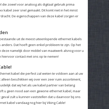
l die zowel voor analoog als digitaal gebruik prima
x kabel zeer snel gemaakt. Dit komt niet in het minst
verdracht. De eigenschappen van deze kabel zorgen er
eden
n bestaande uit de meest uiteenlopende ethernet kabels
s anders. Dat hoeft geen enkel probleem te zijn. Op het
kan deze namelijk door middel van maatwerk alsnog voor u
m hiervoor contact met ons op te nemen!
able!
thernet kabel die perfect zal weten te voldoen aan al uw
et alleen beschikken wij over een zeer ruim assortiment,
delijk dat wij het als uw kabel partner van belang
eeft u geen nood aan een gewone ethernet kabel, maar
 geval zult u kunnen vaststellen dat u daarvoor bij ons
rnet kabel vandaag nog hier bij Viking Cable!