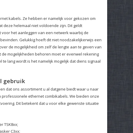
ernet kabels. Ze hebben er namelijk voor gekozen om
 deze helemaal niet voldoende zijn. Dit geldt
kt voor het aanleggen van een netwerk waarbij de
bevinden. Gelukkig hoeft dit niet noodzakelijkerwijs een
 over de mogelijkheid om zelf de lengte aan te geven van
tot de mogelijkheden behoren moet er evenwel rekening
 lang wordt is het namelijk mogelijk dat diens signaal
l gebruik
len dat ons assortiment u al datgene biedt waar u naar
n professionele ethernet combikabels. We bieden onze
itvoering. Dit betekent dat u voor elke gewenste situatie
er TSK8xx;
asker C3xx;