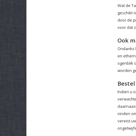
Wat de Tas
geschikt i
door de p
voor dat z
Ook m
Ondanks h
en etherne
ogenblik 
worden ge
Bestel
Indien u 
verwachtin
daarnaast
vinden om
vereist uw
ongetwijfe