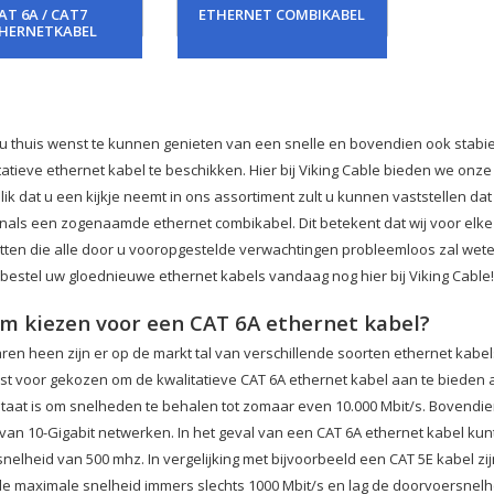
AT 6A / CAT7
ETHERNET COMBIKABEL
HERNETKABEL
 thuis wenst te kunnen genieten van een snelle en bovendien ook stabiele
tatieve ethernet kabel te beschikken. Hier bij Viking Cable bieden we onze
lik dat u een kijkje neemt in ons assortiment zult u kunnen vaststellen d
nals een zogenaamde ethernet combikabel. Dit betekent dat wij voor elke
tten die alle door u vooropgestelde verwachtingen probleemloos zal weten
 bestel uw gloednieuwe ethernet kabels vandaag nog hier bij Viking Cable!
 kiezen voor een CAT 6A ethernet kabel?
aren heen zijn er op de markt tal van verschillende soorten ethernet kabe
t voor gekozen om de kwalitatieve CAT 6A ethernet kabel aan te bieden aa
 staat is om snelheden te behalen tot zomaar even 10.000 Mbit/s. Bovendie
e van 10-Gigabit netwerken. In het geval van een CAT 6A ethernet kabel ku
elheid van 500 mhz. In vergelijking met bijvoorbeeld een CAT 5E kabel zijn
e maximale snelheid immers slechts 1000 Mbit/s en lag de doorvoersnelh