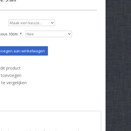
kous 10cm:
*
oegen aan winkelwagen
dit product
t toevoegen
e vergelijken