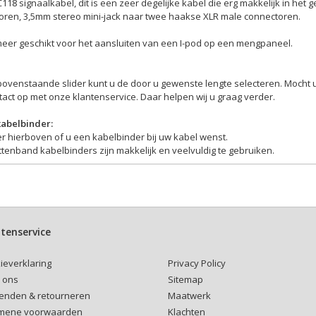
118 signaalkabel, dit is een zeer degelijke kabel die erg makkelijk in het 
oren, 3,5mm stereo mini-jack naar twee haakse XLR male connectoren.
eer geschikt voor het aansluiten van een I-pod op een mengpaneel.
bovenstaande slider kunt u de door u gewenste lengte selecteren. Mocht 
act op met onze klantenservice. Daar helpen wij u graag verder.
kabelbinder:
r hierboven of u een kabelbinder bij uw kabel wenst.
ttenband kabelbinders zijn makkelijk en veelvuldig te gebruiken.
tenservice
Privacy Policy
ieverklaring
Sitemap
 ons
Maatwerk
enden & retourneren
Klachten
mene voorwaarden