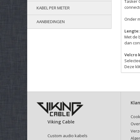
Tasker C
connect
KABEL PER METER
Onder m
AANBIEDINGEN
Lengte:
Met de 
dan cont
Velcro 
Selectee
Deze kli
Klan
Cook
Viking Cable
Over
Verz
Custom audio kabels
Alge