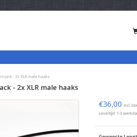
ni-jack - 2x XLR male haaks
jack - 2x XLR male haaks
€36,00
Incl. bt
Levertijd: 1-3 werkd
Gewenste Leng