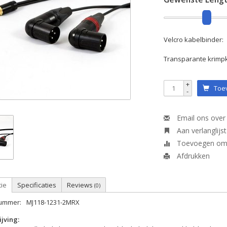
Velcro kabelbinder:
Transparante krimp
+
Toev
-
Email ons over 
Aan verlanglijs
Toevoegen om t
Afdrukken
tie
Specificaties
Reviews
(0)
nummer:
MJ118-1231-2MRX
jving: