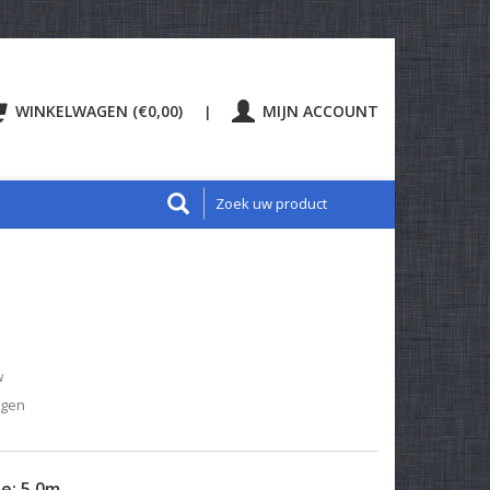
WINKELWAGEN (€0,00)
MIJN ACCOUNT
|
w
agen
te:
5.0m