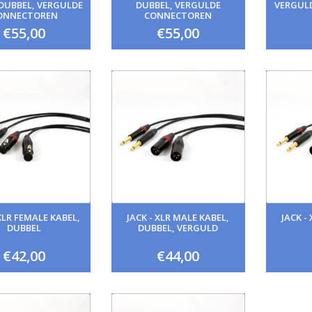
 DUBBEL, VERGULDE
DUBBEL, VERGULDE
VERGUL
ONNECTOREN
CONNECTOREN
€55,00
€55,00
 XLR FEMALE KABEL,
JACK - XLR MALE KABEL,
JACK -
DUBBEL
DUBBEL, VERGULD
€42,00
€44,00