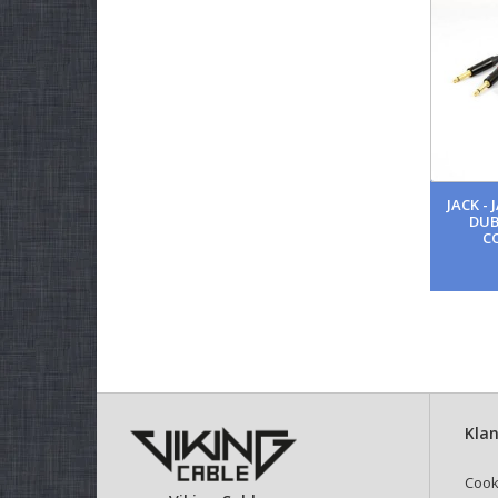
JACK -
DUB
C
Klan
Cook