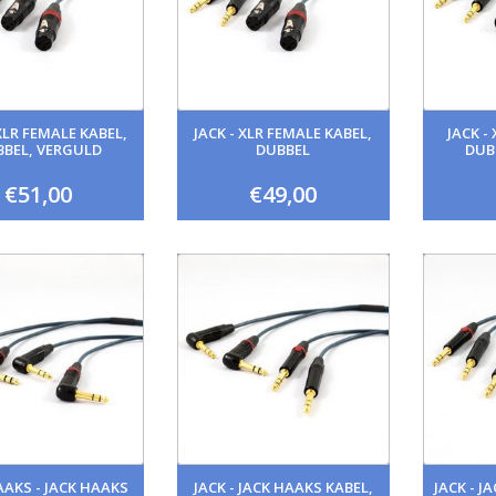
 XLR FEMALE KABEL,
JACK - XLR FEMALE KABEL,
JACK -
BBEL, VERGULD
DUBBEL
DUB
€51,00
€49,00
AAKS - JACK HAAKS
JACK - JACK HAAKS KABEL,
JACK - J