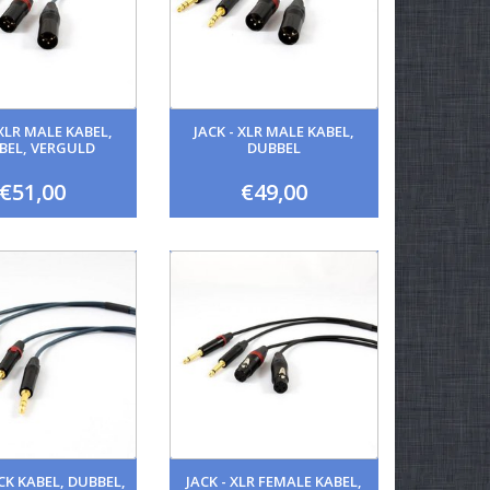
 XLR MALE KABEL,
JACK - XLR MALE KABEL,
BEL, VERGULD
DUBBEL
€51,00
€49,00
ACK KABEL, DUBBEL,
JACK - XLR FEMALE KABEL,