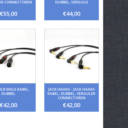
DE CONNECTOREN
DUBBEL, VERGULD
€55,00
€44,00
 XLR MALE KABEL,
JACK HAAKS - JACK HAAKS
DUBBEL
KABEL, DUBBEL, VERGULDE
CONNECTOREN
€42,00
€42,00