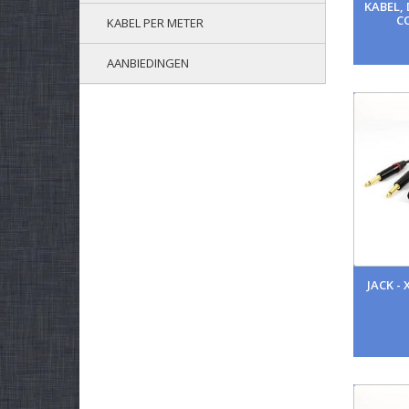
KABEL,
C
KABEL PER METER
AANBIEDINGEN
JACK -