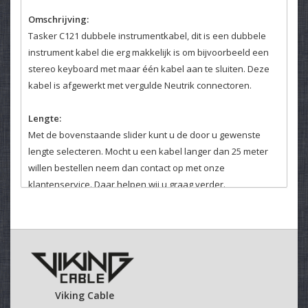
Omschrijving:
Tasker C121 dubbele instrumentkabel, dit is een dubbele
instrument kabel die erg makkelijk is om bijvoorbeeld een
stereo keyboard met maar één kabel aan te sluiten. Deze
kabel is afgewerkt met vergulde Neutrik connectoren.
Lengte:
Met de bovenstaande slider kunt u de door u gewenste
lengte selecteren. Mocht u een kabel langer dan 25 meter
willen bestellen neem dan contact op met onze
klantenservice. Daar helpen wij u graag verder.
Velcro kabelbinder:
Selecteer hierboven of u een kabelbinder bij uw kabel
wenst.
Deze klittenband kabelbinders zijn makkelijk en veelvuldig
te gebruiken.
Viking Cable