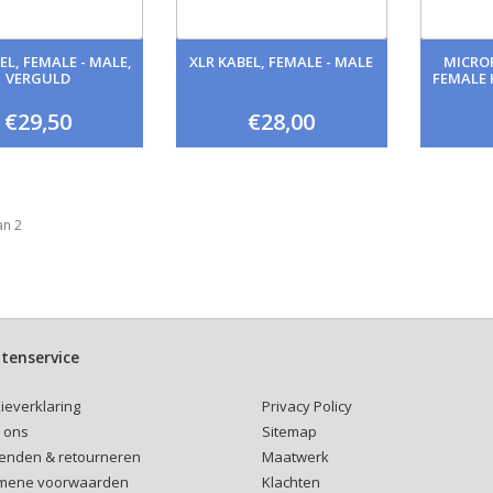
EL, FEMALE - MALE,
XLR KABEL, FEMALE - MALE
MICRO
VERGULD
FEMALE 
€29,50
€28,00
an 2
tenservice
Privacy Policy
ieverklaring
Sitemap
 ons
Maatwerk
enden & retourneren
Klachten
mene voorwaarden