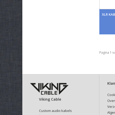
XLR KAB
Pagina 1 v
Klan
Cook
Viking Cable
Over
Verz
Custom audio kabels
Alge