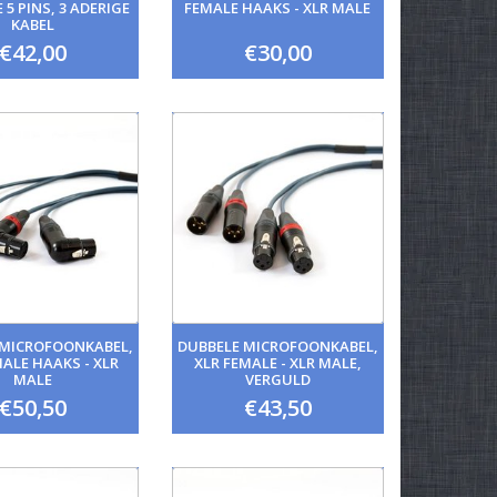
 5 PINS, 3 ADERIGE
FEMALE HAAKS - XLR MALE
KABEL
€42,00
€30,00
 MICROFOONKABEL,
DUBBELE MICROFOONKABEL,
MALE HAAKS - XLR
XLR FEMALE - XLR MALE,
MALE
VERGULD
€50,50
€43,50