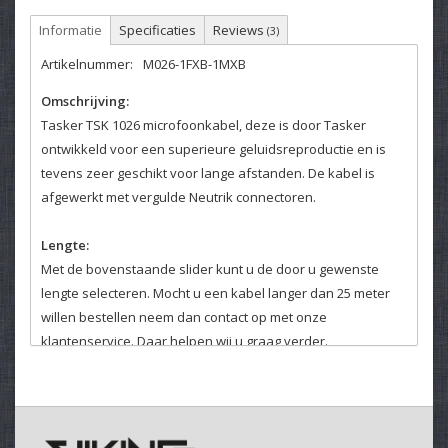
Informatie
Specificaties
Reviews
(3)
Artikelnummer:
M026-1FXB-1MXB
Omschrijving:
Tasker TSK 1026 microfoonkabel, deze is door Tasker
ontwikkeld voor een superieure geluidsreproductie en is
tevens zeer geschikt voor lange afstanden. De kabel is
afgewerkt met vergulde Neutrik connectoren.
Lengte:
Met de bovenstaande slider kunt u de door u gewenste
lengte selecteren. Mocht u een kabel langer dan 25 meter
willen bestellen neem dan contact op met onze
klantenservice. Daar helpen wij u graag verder.
Kleurcodering:
Het is mogelijk om de kabels van kleurcodering te voorzien,
deze optie kunt u hierboven selecteren.