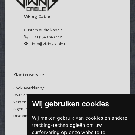
Velcro kabelbinder:
Viking Cable
Selecteer hierboven of u een kabelbinder bij uw kabel
wenst.
Custom audio kabels
Deze klittenband kabelbinders zijn makkelijk en veelvuldig
+31 (0)40 8437779
te gebruiken.
info@vikingcable.nl
Klantenservice
Cookieverklaring
Over ons
Verzenden & retourneren
Wij gebruiken cookies
Algemene voorwaarden
Disclaimer
Wij maken gebruik van cookies en andere
tracking-technologieën om uw
surfervaring op onze website te