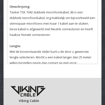
Omschrijving:
Tasker TSK 1042 dubbele microfoonkabel, dit is een
dubbele microfoonkabel, erg makkelijk om bijvoorbeeld een
stereopaar microfoons met maar 1 kabel aan te sluiten.
Deze kabel is afgewerkt met Neutrik connectoren en heeft
haakse female connectoren.
Lengte:
Met de bovenstaande slider kunt u de door u gewenste
lengte selecteren. Mocht u een kabel langer dan 25 meter
willen bestellen neem dan contact op met onze
klantenservice. Daar helpen wij u graag verder.
Velcro kabelbinder:
Selecteer hierboven of u een kabelbinder bij uw kabel
wenst.
Deze klittenband kabelbinders zijn makkelijk en veelvuldig
Viking Cable
te gebruiken.