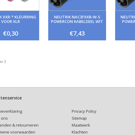
K XXR-* KLEURRING
NEUTRIK NAC3FXXB-W-S
NEUTRI
VOOR XLR
POWERCON KABELDEEL WIT
POWER
€0,30
€7,43
an 3
tenservice
Privacy Policy
ieverklaring
Sitemap
 ons
Maatwerk
enden & retourneren
Klachten
mene voorwaarden