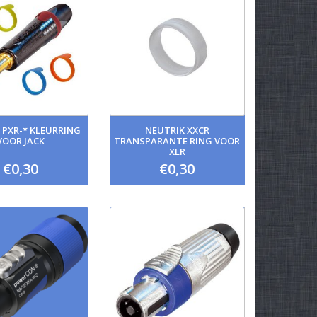
 PXR-* KLEURRING
NEUTRIK XXCR
VOOR JACK
TRANSPARANTE RING VOOR
XLR
€0,30
€0,30