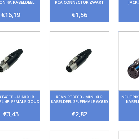
ON 4P. KABELDEEL
RCA CONNECTOR ZWART
JACK
€16,19
€1,56
RT4FCB - MINI XLR
REAN RT3FCB - MINI XLR
NEUTRIK
EL 4P. FEMALE GOUD
KABELDEEL 3P. FEMALE GOUD
KABEL
€3,43
€2,82