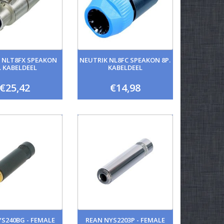
 NLT8FX SPEAKON
NEUTRIK NL8FC SPEAKON 8P.
. KABELDEEL
KABELDEEL
€25,42
€14,98
S240BG - FEMALE
REAN NYS2203P - FEMALE