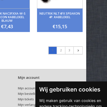
K NAC3FXXA-W-S
NEUTRIK NLT4FX SPEAKON
CON KABELDEEL
4P. KABELDEEL
BLAUW
€7,43
€15,15
1
2
3
Mijn account
Wij gebruiken cookies
Mijn account
Mijn bestellingen
Mijn tickets
Wij maken gebruik van cookies en
Mijn verlanglijst
andere tracking-technologieën om