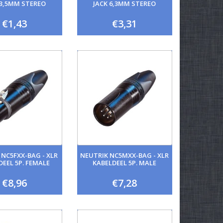
 3,5MM STEREO
JACK 6,3MM STEREO
€1,43
€3,31
 NC5FXX-BAG - XLR
NEUTRIK NC5MXX-BAG - XLR
DEEL 5P. FEMALE
KABELDEEL 5P. MALE
€8,96
€7,28