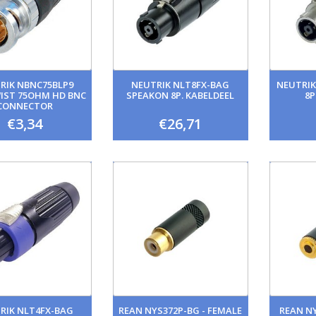
RIK NBNC75BLP9
NEUTRIK NLT8FX-BAG
NEUTRIK
IST 75OHM HD BNC
SPEAKON 8P. KABELDEEL
8P
CONNECTOR
€3,34
€26,71
RIK NLT4FX-BAG
REAN NYS372P-BG - FEMALE
REAN NY