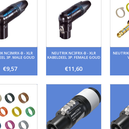
K NC3MRX-B - XLR
NEUTRIK NC3FRX-B - XLR
NEUTRIK
EEL 3P. MALE GOUD
KABELDEEL 3P. FEMALE GOUD
€9,57
€11,60