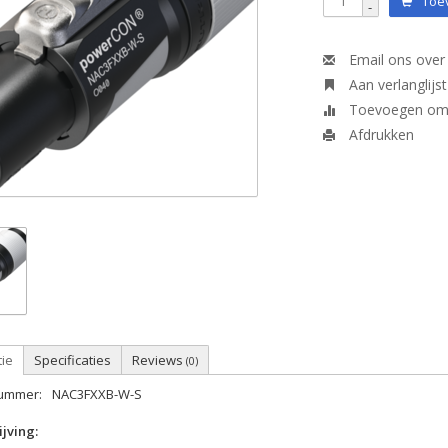
Toev
-
Email ons over 
Aan verlanglijs
Toevoegen om t
Afdrukken
tie
Specificaties
Reviews
(0)
nummer:
NAC3FXXB-W-S
jving: