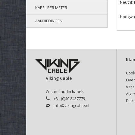
Neutrik
KABEL PER METER
Hoogwaa
AANBIEDINGEN
Klan
Cook
Viking Cable
Over
Verz
Custom audio kabels
Alge
+31 (0)40 8437779
Disc
info@vikingcable.nl