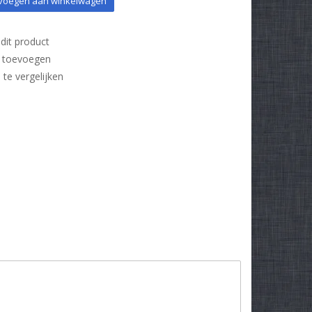
oegen aan winkelwagen
dit product
t toevoegen
e vergelijken