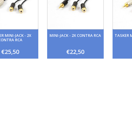
R MINI-JACK - 2X
MINI-JACK - 2X CONTRA RCA
TASKER M
CONTRA RCA
€25,50
€22,50