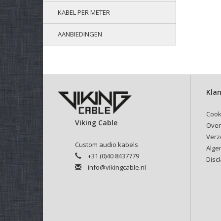
KABEL PER METER
AANBIEDINGEN
Klan
Cook
Viking Cable
Over
Verz
Custom audio kabels
Alge
+31 (0)40 8437779
Disc
info@vikingcable.nl