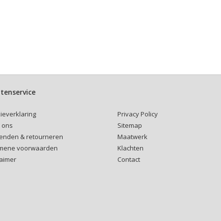
tenservice
Privacy Policy
ieverklaring
Sitemap
 ons
Maatwerk
enden & retourneren
Klachten
mene voorwaarden
Contact
laimer