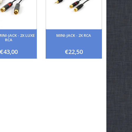
INI-JACK - 2X LUXE
MINI-JACK - 2X RCA
RCA
€43,00
€22,50