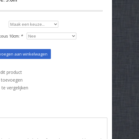
kous 10cm:
*
oegen aan winkelwagen
dit product
t toevoegen
e vergelijken