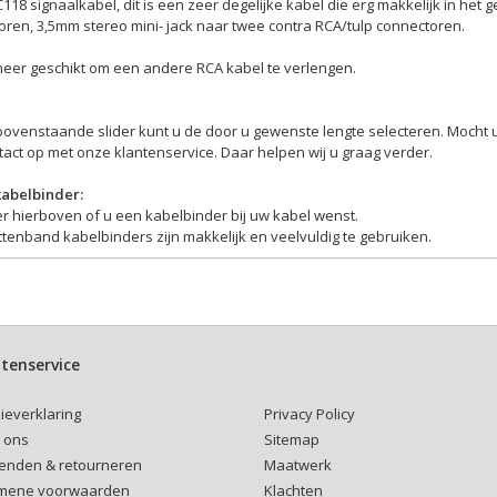
118 signaalkabel, dit is een zeer degelijke kabel die erg makkelijk in het 
oren, 3,5mm stereo mini- jack naar twee contra RCA/tulp connectoren.
eer geschikt om een andere RCA kabel te verlengen.
bovenstaande slider kunt u de door u gewenste lengte selecteren. Mocht 
act op met onze klantenservice. Daar helpen wij u graag verder.
kabelbinder:
r hierboven of u een kabelbinder bij uw kabel wenst.
ttenband kabelbinders zijn makkelijk en veelvuldig te gebruiken.
tenservice
Privacy Policy
ieverklaring
Sitemap
 ons
Maatwerk
enden & retourneren
Klachten
mene voorwaarden