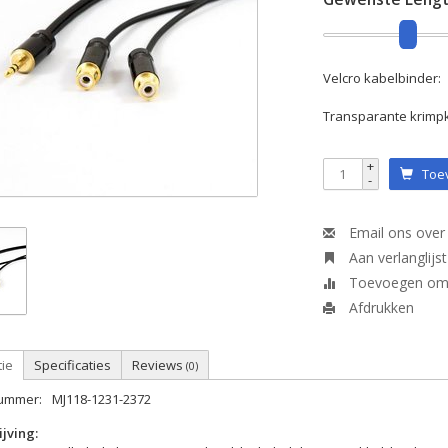
Velcro kabelbinder:
Transparante krimp
+
Toev
-
Email ons over 
Aan verlanglijs
Toevoegen om t
Afdrukken
tie
Specificaties
Reviews
(0)
nummer:
MJ118-1231-2372
jving: