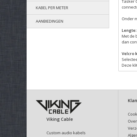
Tasker C
connect
KABEL PER METER
Onder m
AANBIEDINGEN
Lengte:
Met de 
dan cont
Velcro 
Selectee
Deze kli
Klan
Cook
Viking Cable
Over
Verz
Custom audio kabels
Alge