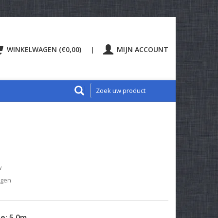
WINKELWAGEN (€0,00)
MIJN ACCOUNT
|
w
agen
te:
5.0m