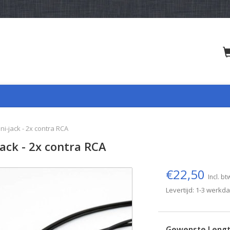
ni-jack - 2x contra RCA
jack - 2x contra RCA
€22,50
Incl. bt
Levertijd: 1-3 werkd
Gewenste Leng