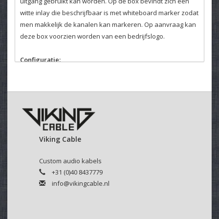
uitgang gebruikt kan worden. Op de box bevindt zich een
witte inlay die beschrijfbaar is met whiteboard marker zodat
men makkelijk de kanalen kan markeren. Op aanvraag kan
deze box voorzien worden van een bedrijfslogo.
Configuratie:
Wij kunnen dit type stagebox in bijna elke mogelijke
configuratie leveren. Staat de door u gewenste stagebox
niet in het standaard assortiment dan kunt u
contact
met
ons opnemen voor een passende offerte.
Viking Cable
Custom audio kabels
+31 (0)40 8437779
info@vikingcable.nl