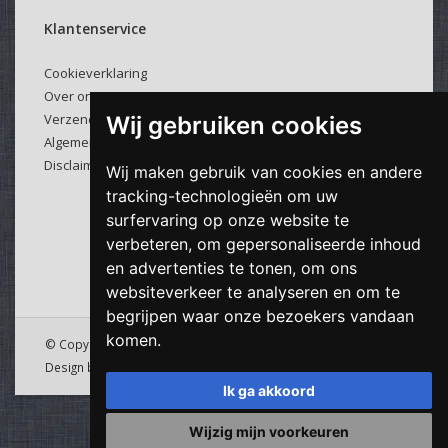
Klantenservice
Cookieverklaring
Over ons
Verzenden & retourneren
Wij gebruiken cookies
Algemene voorwaarden
Disclaimer
Wij maken gebruik van cookies en andere
tracking-technologieën om uw
surfervaring op onze website te
verbeteren, om gepersonaliseerde inhoud
en advertenties te tonen, om ons
websiteverkeer te analyseren en om te
begrijpen waar onze bezoekers vandaan
komen.
© Copyright 2026 Viking Cable - Powered by
Lightspeed
&
Design by
Downdijk
Ik ga akkoord
Wijzig mijn voorkeuren