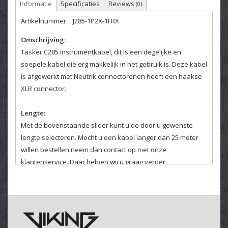
Informatie
Specificaties
Reviews
(0)
Artikelnummer:
J285-1P2X-1FRX
Omschrijving:
Tasker C285 instrumentkabel, dit is een degelijke en
soepele kabel die erg makkelijk in het gebruik is. Deze kabel
is afgewerkt met Neutrik connectorenen heeft een haakse
XLR connector.
Lengte:
Met de bovenstaande slider kunt u de door u gewenste
lengte selecteren. Mocht u een kabel langer dan 25 meter
willen bestellen neem dan contact op met onze
klantenservice. Daar helpen wij u graag verder.
Kleurcodering:
Het is mogelijk om de kabels van kleurcodering te voorzien,
deze optie kunt u hierboven selecteren.