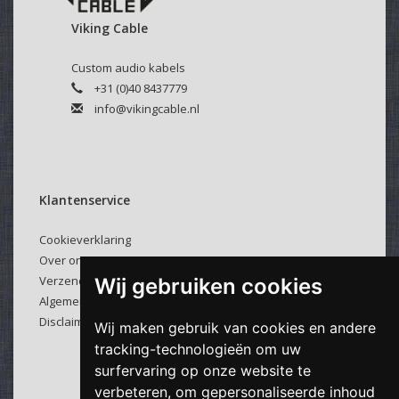
Velcro kabelbinder:
Viking Cable
Selecteer hierboven of u een kabelbinder bij uw kabel
wenst.
Custom audio kabels
Deze klittenband kabelbinders zijn makkelijk en veelvuldig
+31 (0)40 8437779
te gebruiken.
info@vikingcable.nl
Klantenservice
Cookieverklaring
Over ons
Verzenden & retourneren
Wij gebruiken cookies
Algemene voorwaarden
Disclaimer
Wij maken gebruik van cookies en andere
tracking-technologieën om uw
surfervaring op onze website te
verbeteren, om gepersonaliseerde inhoud