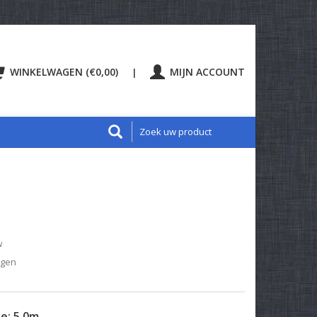
WINKELWAGEN (€0,00)
MIJN ACCOUNT
|
w
agen
te:
5.0m