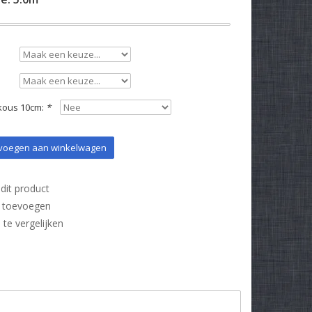
kous 10cm:
*
oegen aan winkelwagen
dit product
t toevoegen
e vergelijken