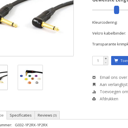
Kleurcodering:
Velcro kabelbinder:
Transparante krimp
+
Toev
-
Email ons over 
Aan verlanglijs
Toevoegen om t
Afdrukken
tie
Specificaties
Reviews
(3)
nummer:
G032-1P2RX-1P2RX