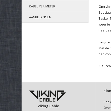
KABEL PER METER
Omschri
Speciaal
AANBIEDINGEN
Tasker T
weer te 
heeft a
Lengte:
Met de 
dan cont
Kleurco
Het is m
zijde a
Velcro 
Klan
Selectee
Deze kli
Cook
Viking Cable
Over