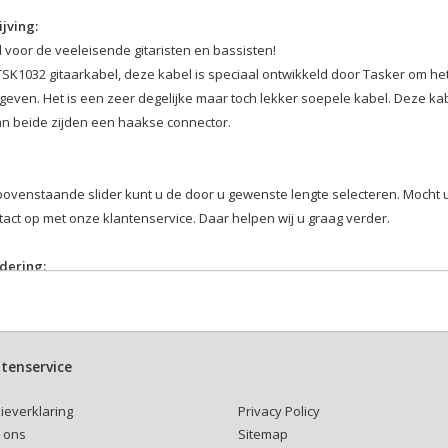
jving:
 voor de veeleisende gitaristen en bassisten!
SK1032 gitaarkabel, deze kabel is speciaal ontwikkeld door Tasker om het
geven. Het is een zeer degelijke maar toch lekker soepele kabel. Deze ka
an beide zijden een haakse connector.
bovenstaande slider kunt u de door u gewenste lengte selecteren. Mocht 
act op met onze klantenservice. Daar helpen wij u graag verder.
dering:
ogelijk om de kabels van kleurcodering te voorzien, deze optie kunt u hie
angebracht tenzij anders gewenst.
kabelbinder:
tenservice
r hierboven of u een kabelbinder bij uw kabel wenst.
ttenband kabelbinders zijn makkelijk en veelvuldig te gebruiken.
Privacy Policy
ieverklaring
Sitemap
 ons