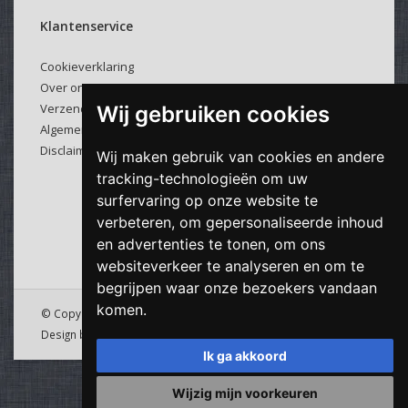
Klantenservice
Cookieverklaring
Over ons
Verzenden & retourneren
Wij gebruiken cookies
Algemene voorwaarden
Disclaimer
Wij maken gebruik van cookies en andere
tracking-technologieën om uw
surfervaring op onze website te
verbeteren, om gepersonaliseerde inhoud
en advertenties te tonen, om ons
websiteverkeer te analyseren en om te
begrijpen waar onze bezoekers vandaan
komen.
© Copyright 2026 Viking Cable - Powered by
Lightspeed
&
Design by
Downdijk
Ik ga akkoord
Wijzig mijn voorkeuren