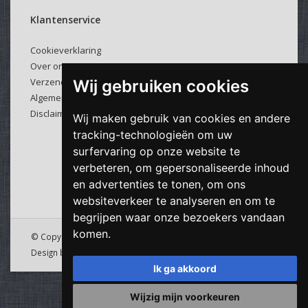
Klantenservice
Cookieverklaring
Over ons
Verzenden & retourneren
Wij gebruiken cookies
Algemene voorwaarden
Disclaimer
Wij maken gebruik van cookies en andere
tracking-technologieën om uw
surfervaring op onze website te
verbeteren, om gepersonaliseerde inhoud
en advertenties te tonen, om ons
websiteverkeer te analyseren en om te
begrijpen waar onze bezoekers vandaan
komen.
© Copyright 2026 Viking Cable - Powered by
Lightspeed
&
Design by
Downdijk
Ik ga akkoord
Wijzig mijn voorkeuren