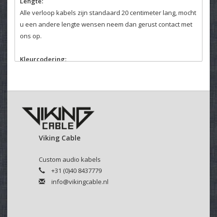
Lengte:
Alle verloop kabels zijn standaard 20 centimeter lang, mocht
u een andere lengte wensen neem dan gerust contact met
ons op.
Kleurcodering:
Het is mogelijk om de kabels van kleurcodering te voorzien,
deze optie kunt u hierboven selecteren. De codering wordt
enkel op de male connector aangebracht tenzij anders
gewenst.
Viking Cable
Custom audio kabels
+31 (0)40 8437779
info@vikingcable.nl