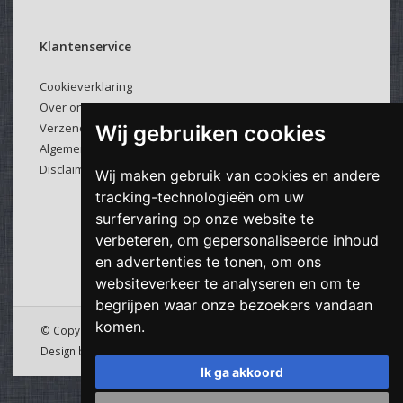
Klantenservice
Cookieverklaring
Over ons
Verzenden & retourneren
Wij gebruiken cookies
Algemene voorwaarden
Disclaimer
Wij maken gebruik van cookies en andere
tracking-technologieën om uw
surfervaring op onze website te
verbeteren, om gepersonaliseerde inhoud
en advertenties te tonen, om ons
websiteverkeer te analyseren en om te
begrijpen waar onze bezoekers vandaan
komen.
© Copyright 2026 Viking Cable - Powered by
Lightspeed
&
Design by
Downdijk
Ik ga akkoord