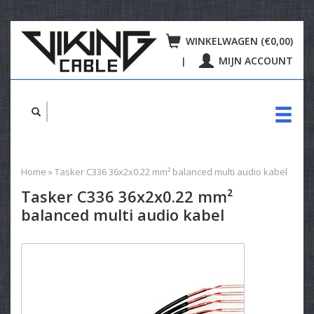
WINKELWAGEN (€0,00)
MIJN ACCOUNT
|
Home
»
Tasker C336 36x2x0.22 mm² balanced multi audio kabel
Tasker C336 36x2x0.22 mm²
balanced multi audio kabel