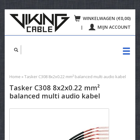
WINKELWAGEN (€0,00)
MIJN ACCOUNT
|
Home
»
Tasker C308 8x2x0.22 mm² balanced multi audio kabel
Tasker C308 8x2x0.22 mm²
balanced multi audio kabel