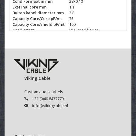
Cond.Formaat in mm
28x0,10
External core mm.
1.1
Buiten kabel diameter mm.
3.8
Capacity Core/Core pF/mt
75
Capacity Core/shield pF/mt
160
Conductors
OFC rood koper
Cond. Insulation
XLPE
Core colors
Rood Transparant
Flame retardant PVC CEI 20-
Buiten sheat
22II° PVC
Verkrijgbaar sheat color
Zwart
Max rated Voltage AC-V
49
Werkbare temperaturen
- 15 / +70°C
Viking Cable
Custom audio kabels
+31 (0)40 8437779
info@vikingcable.nl