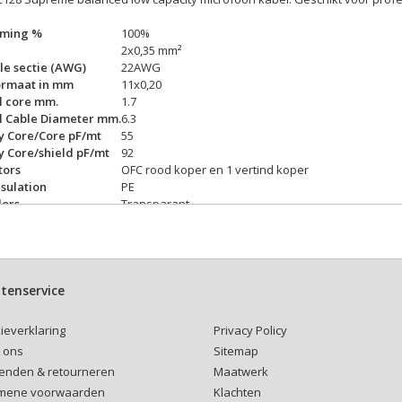
rming %
100%
2x0,35 mm²
e sectie (AWG)
22AWG
ormaat in mm
11x0,20
l core mm.
1.7
l Cable Diameter mm.
6.3
y Core/Core pF/mt
55
y Core/shield pF/mt
92
tors
OFC rood koper en 1 vertind koper
nsulation
PE
lors
Transparant
Dubbel PVC
olor
Zwart
ed Voltage AC-V
49
ve temperature
- 15 / +70°C
tenservice
Privacy Policy
ieverklaring
Sitemap
 ons
Maatwerk
enden & retourneren
Klachten
mene voorwaarden