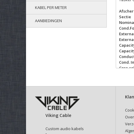
KABEL PER METER
Afsche
Sectie
AANBIEDINGEN
Nominal
Cond.F
Externa
Externa
Capacit
Capacit
Conduc
Cond. I
Core co
Sheath
Sheat c
Max rat
Operati
Klan
Cook
Viking Cable
Over
Verz
Custom audio kabels
Alge