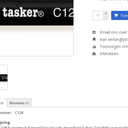
+
Toev
-
Email ons over 
Aan verlanglijs
Toevoegen om t
Afdrukken
tie
Reviews
(1)
nummer:
C128
jving:
C128 Supreme balanced low capacity microfoon kabel. Geschikt voor profe