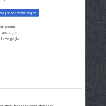
oegen aan winkelwagen
dit product
t toevoegen
e vergelijken
ssioneel gebruik op lange afstanden.