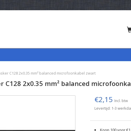
asker C128 2x0.35 mm² balanced microfoonkabel zwart
r C128 2x0.35 mm² balanced microfoonka
€2,15
Incl. btw
Levertijd: 1-3 werkd
Koop 100 voor €1