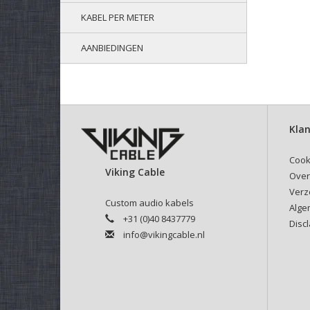
KABEL PER METER
AANBIEDINGEN
Klan
Cook
Viking Cable
Over
Verz
Custom audio kabels
Alge
+31 (0)40 8437779
Disc
info@vikingcable.nl