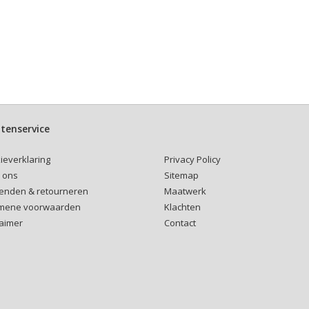
tenservice
Privacy Policy
ieverklaring
Sitemap
 ons
Maatwerk
enden & retourneren
Klachten
mene voorwaarden
Contact
laimer