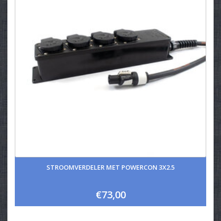
STROOMVERDELER MET POWERCON 3X2.5
€73,00