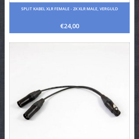
SPLIT KABEL XLR FEMALE - 2X XLR MALE, VERGULD
€24,00