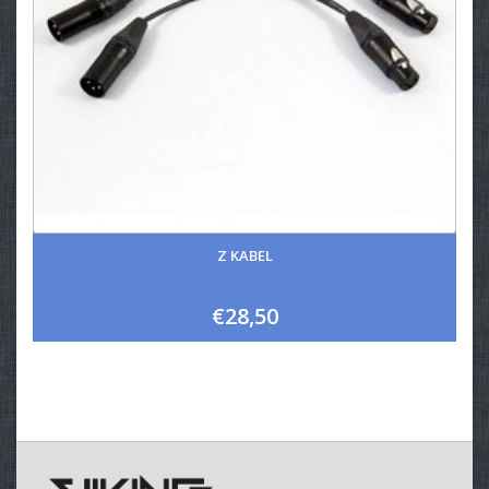
Z KABEL
€28,50