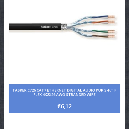
TASKER C726 CAT7 ETHERNET DIGITAL AUDIO PUR S-F.T.P
FLEX 4X2X26 AWG STRANDED WIRE
€6,12