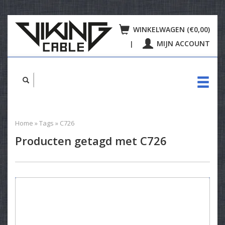
WINKELWAGEN (€0,00)
MIJN ACCOUNT
|
Home
»
Tags
»
C726
Producten getagd met C726