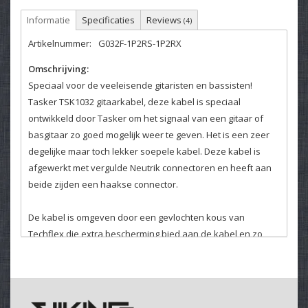
Informatie
Specificaties
Reviews
(4)
Artikelnummer:
G032F-1P2RS-1P2RX
Omschrijving:
Speciaal voor de veeleisende gitaristen en bassisten!
Tasker TSK1032 gitaarkabel, deze kabel is speciaal
ontwikkeld door Tasker om het signaal van een gitaar of
basgitaar zo goed mogelijk weer te geven. Het is een zeer
degelijke maar toch lekker soepele kabel. Deze kabel is
afgewerkt met vergulde Neutrik connectoren en heeft aan
beide zijden een haakse connector.
De kabel is omgeven door een gevlochten kous van
Techflex die extra bescherming bied aan de kabel en zo
garant staat voor een nog langere levensduur.
De NP2RX-au-silent plug van Neutrik zorgt ervoor dat je
deze kabel in en uit kunt pluggen zonder je versterker