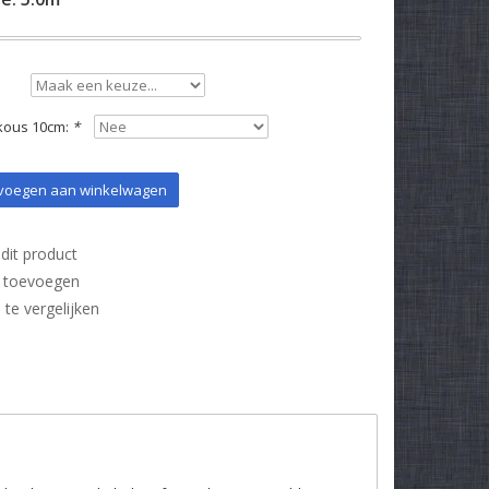
kous 10cm:
*
oegen aan winkelwagen
dit product
t toevoegen
e vergelijken