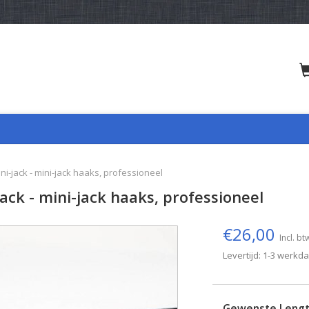
ni-jack - mini-jack haaks, professioneel
jack - mini-jack haaks, professioneel
€26,00
Incl. bt
Levertijd: 1-3 werkd
Gewenste Leng