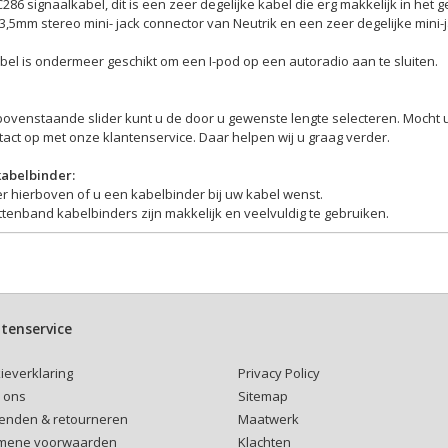
286 signaalkabel, dit is een zeer degelijke kabel die erg makkelijk in het 
,5mm stereo mini- jack connector van Neutrik en een zeer degelijke mini-
bel is ondermeer geschikt om een I-pod op een autoradio aan te sluiten.
bovenstaande slider kunt u de door u gewenste lengte selecteren. Mocht 
act op met onze klantenservice. Daar helpen wij u graag verder.
kabelbinder:
r hierboven of u een kabelbinder bij uw kabel wenst.
ttenband kabelbinders zijn makkelijk en veelvuldig te gebruiken.
tenservice
Privacy Policy
ieverklaring
Sitemap
 ons
Maatwerk
enden & retourneren
Klachten
mene voorwaarden