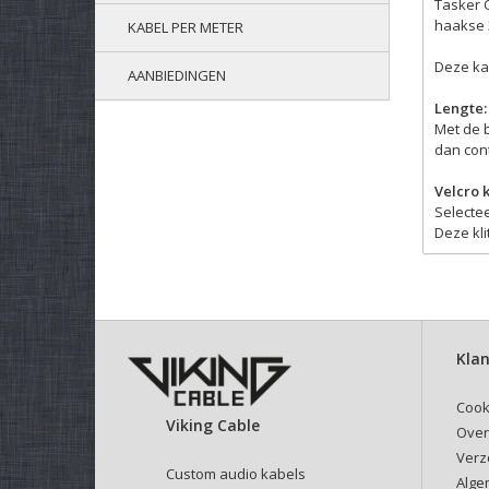
Tasker C
haakse 3
KABEL PER METER
Deze ka
AANBIEDINGEN
Lengte:
Met de 
dan cont
Velcro 
Selectee
Deze kli
Klan
Cook
Viking Cable
Over
Verz
Custom audio kabels
Alge