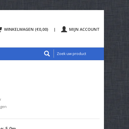
WINKELWAGEN (€0,00)
MIJN ACCOUNT
|
w
agen
te:
5.0m