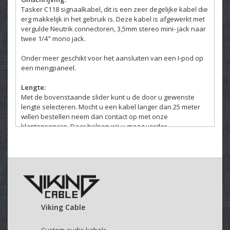
Tasker C118 signaalkabel, dit is een zeer degelijke kabel die
erg makkelijk in het gebruik is. Deze kabel is afgewerkt met
vergulde Neutrik connectoren, 3,5mm stereo mini- jack naar
twee 1/4" mono jack.
Onder meer geschikt voor het aansluiten van een I-pod op
een mengpaneel.
Lengte:
Met de bovenstaande slider kunt u de door u gewenste
lengte selecteren. Mocht u een kabel langer dan 25 meter
willen bestellen neem dan contact op met onze
klantenservice. Daar helpen wij u graag verder.
Velcro kabelbinder:
Selecteer hierboven of u een kabelbinder bij uw kabel
wenst.
Deze klittenband kabelbinders zijn makkelijk en veelvuldig
te gebruiken.
Viking Cable