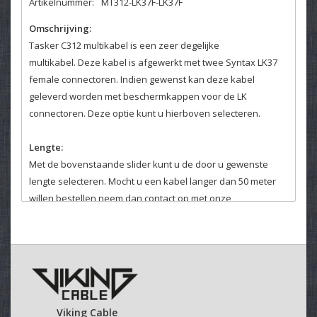
Artikelnummer:
MT312-LK37F-LK37F
Omschrijving:
Tasker C312 multikabel is een zeer degelijke
multikabel. Deze kabel is afgewerkt met twee Syntax LK37
female connectoren. Indien gewenst kan deze kabel
geleverd worden met beschermkappen voor de LK
connectoren. Deze optie kunt u hierboven selecteren.
Lengte:
Met de bovenstaande slider kunt u de door u gewenste
lengte selecteren. Mocht u een kabel langer dan 50 meter
willen bestellen neem dan contact op met onze
klantenservice. Daar helpen wij u graag verder.
Velcro kabelbinder:
Selecteer hierboven of u een kabelbinder bij uw kabel
wenst.
Deze klittenband kabelbinders zijn makkelijk en veelvuldig
Viking Cable
te gebruiken.