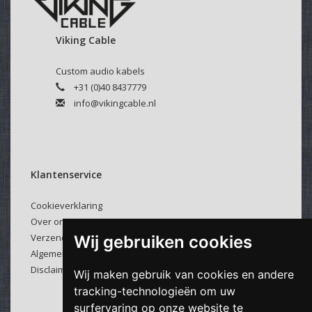
Velcro kabelbinder:
Selecteer hierboven of u een kabelbinder bij uw kabel
Viking Cable
wenst.
Deze klittenband kabelbinders zijn makkelijk en veelvuldig
Custom audio kabels
te gebruiken.
+31 (0)40 8437779
info@vikingcable.nl
Klantenservice
Cookieverklaring
Over ons
Verzenden & retourneren
Wij gebruiken cookies
Algemene voorwaarden
Disclaimer
Wij maken gebruik van cookies en andere
tracking-technologieën om uw
surfervaring op onze website te