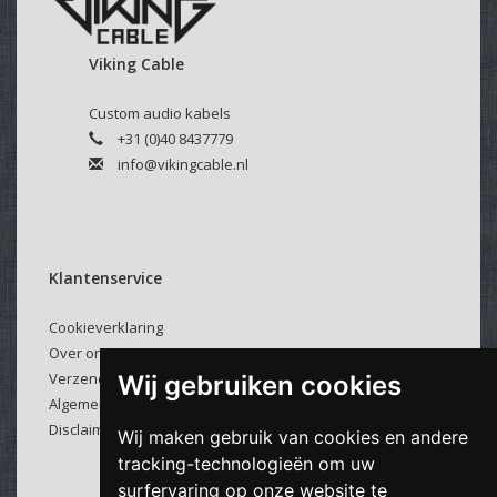
slechts aan 1 zijde aangebracht tenzij anders gewenst.
Viking Cable
Velcro kabelbinder:
Selecteer hierboven of u een kabelbinder bij uw kabel
Custom audio kabels
wenst.
+31 (0)40 8437779
Deze klittenband kabelbinders zijn makkelijk en veelvuldig
info@vikingcable.nl
te gebruiken.
Klantenservice
Cookieverklaring
Over ons
Verzenden & retourneren
Wij gebruiken cookies
Algemene voorwaarden
Disclaimer
Wij maken gebruik van cookies en andere
tracking-technologieën om uw
surfervaring op onze website te