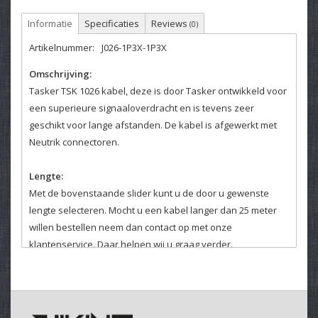
Informatie
Specificaties
Reviews
(0)
Artikelnummer:
J026-1P3X-1P3X
Omschrijving:
Tasker TSK 1026 kabel, deze is door Tasker ontwikkeld voor
een superieure signaaloverdracht en is tevens zeer
geschikt voor lange afstanden. De kabel is afgewerkt met
Neutrik connectoren.
Lengte:
Met de bovenstaande slider kunt u de door u gewenste
lengte selecteren. Mocht u een kabel langer dan 25 meter
willen bestellen neem dan contact op met onze
klantenservice. Daar helpen wij u graag verder.
Kleurcodering:
Het is mogelijk om de kabels van kleurcodering te voorzien,
deze optie kunt u hierboven selecteren. De codering wordt