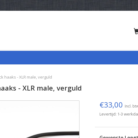
ck haaks - XLR male, verguld
haaks - XLR male, verguld
€33,00
Incl. bt
Levertijd: 1-3 werkd
Gewenste Leng