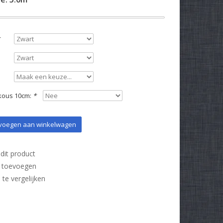
kous 10cm:
*
oegen aan winkelwagen
dit product
t toevoegen
e vergelijken