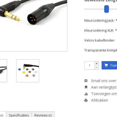
Kleurcodering Jack:
*
Kleurcodering XLR:
*
Velcro kabelbinder:
Transparante krimp
+
Toev
-
Email ons over 
Aan verlanglijs
Toevoegen om t
Afdrukken
tie
Specificaties
Reviews
(0)