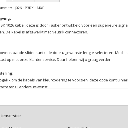
nummer:
J026-1P3RX-1MXB
jving:
SK 1026 kabel, deze is door Tasker ontwikkeld voor een superieure signa
en. De kabel is afgewerkt met Neutrik connectoren.
bovenstaande slider kunt u de door u gewenste lengte selecteren. Mocht 
act op met onze klantenservice. Daar helpen wij u graag verder.
dering:
ogelijk om de kabels van kleurcodering te voorzien, deze optie kunt u hie
acht tenzij anders gewenst.
kabelbinder:
r hierboven of u een kabelbinder bij uw kabel wenst.
ttenband kabelbinders zijn makkelijk en veelvuldig te gebruiken.
tenservice