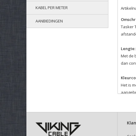
KABEL PER METER
Artikel
Omschri
AANBIEDINGEN
Tasker T
afstand
Lengte:
Met de 
dan cont
Kleurco
Het is m
aangebr
Velcro 
Selectee
Deze kli
Klan