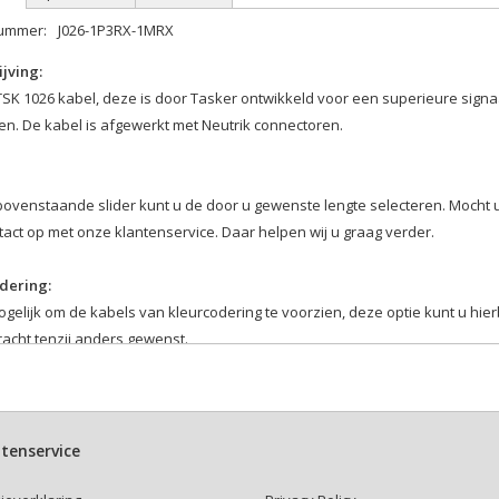
nummer:
J026-1P3RX-1MRX
jving:
SK 1026 kabel, deze is door Tasker ontwikkeld voor een superieure signa
en. De kabel is afgewerkt met Neutrik connectoren.
bovenstaande slider kunt u de door u gewenste lengte selecteren. Mocht 
act op met onze klantenservice. Daar helpen wij u graag verder.
dering:
ogelijk om de kabels van kleurcodering te voorzien, deze optie kunt u hie
acht tenzij anders gewenst.
kabelbinder:
r hierboven of u een kabelbinder bij uw kabel wenst.
ttenband kabelbinders zijn makkelijk en veelvuldig te gebruiken.
tenservice