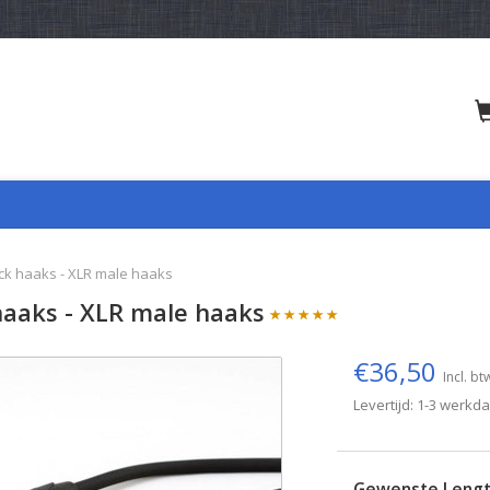
ck haaks - XLR male haaks
haaks - XLR male haaks
€36,50
Incl. bt
Levertijd: 1-3 werkd
Gewenste Leng