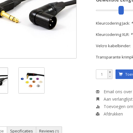
Kleurcodering Jack:
*
Kleurcodering XLR:
*
Velcro kabelbinder:
Transparante krimp
+
Toev
-
Email ons over 
Aan verlanglijs
Toevoegen om t
Afdrukken
tie
Specificaties
Reviews
(1)