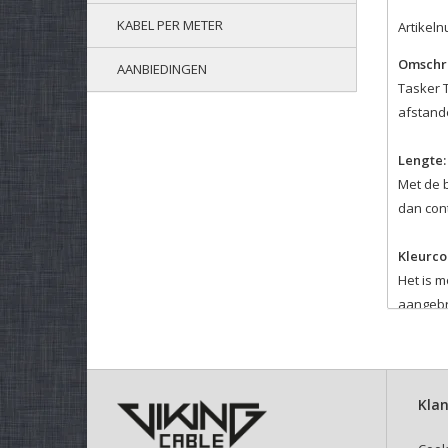
KABEL PER METER
Artikel
Omschri
AANBIEDINGEN
Tasker T
afstand
Lengte:
Met de 
dan cont
Kleurco
Het is m
aangebr
Velcro 
Selectee
Deze kli
Klan