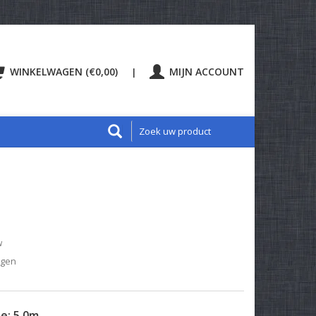
WINKELWAGEN (€0,00)
MIJN ACCOUNT
|
w
agen
te:
5.0m