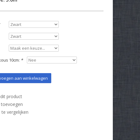
kous 10cm:
*
oegen aan winkelwagen
dit product
t toevoegen
e vergelijken