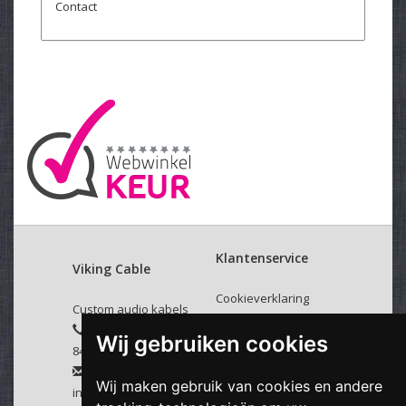
Contact
Klantenservice
Viking Cable
Cookieverklaring
Custom audio kabels
Over ons
+31 (0)40
Wij gebruiken cookies
Verzenden & retourneren
8437779
Algemene voorwaarden
Disclaimer
Wij maken gebruik van cookies en andere
info@vikingcable.nl