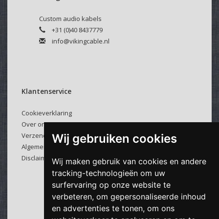
deze optie kunt u hierboven selecteren. De codering wordt
Custom audio kabels
enkel op de male connector aangebracht tenzij anders
+31 (0)40 8437779
gewenst.
info@vikingcable.nl
Velcro kabelbinder:
Selecteer hierboven of u een kabelbinder bij uw kabel
wenst.
Klantenservice
Deze klittenband kabelbinders zijn makkelijk en veelvuldig
te gebruiken.
Cookieverklaring
Over ons
Verzenden & retourneren
Wij gebruiken cookies
Algemene voorwaarden
Disclaimer
Wij maken gebruik van cookies en andere
tracking-technologieën om uw
surfervaring op onze website te
verbeteren, om gepersonaliseerde inhoud
en advertenties te tonen, om ons