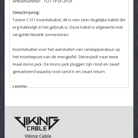
Artikelnummer:
I121-1P3X-2P2X
Omschrijving:
Tasker C121 insertiekabel, dit is een zeer degelijke kabel die
erg makkelijk in het gebruik is. Deze kabel is afgewerkt met
vergulde Neutrik connectoren.
Insertiekabel voor het aansluiten van randapparatuur op
het insertiepunt van de mengtafel. Stereojack naar twee
maal mono jack. De mono jack pluggen zijn rood en zwart
gemarkeerd waarbij rood send is en zwart return.
Lengte:
Met de bovenstaande slider kunt u de door u gewenste
lengte selecteren. Mocht u een kabel langer dan 25 meter
willen bestellen neem dan contact op met onze
klantenservice. Daar helpen wij u graag verder.
Kleurcodering:
Viking Cable
Het is mogelijk om de kabels van kleurcodering te voorzien,