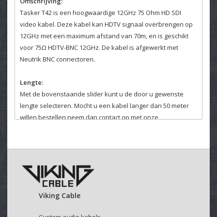
Omschrijving:
Tasker T42 is een hoogwaardige 12GHz 75 Ohm HD SDI
video kabel. Deze kabel kan HDTV signaal overbrengen op
12GHz met een maximum afstand van 70m, en is geschikt
voor 75Ω HDTV-BNC 12GHz. De kabel is afgewerkt met
Neutrik BNC connectoren.
Lengte:
Met de bovenstaande slider kunt u de door u gewenste
lengte selecteren. Mocht u een kabel langer dan 50 meter
willen bestellen neem dan contact op met onze
klantenservice. Daar helpen wij u graag verder.
Velcro kabelbinder:
Selecteer hierboven of u een kabelbinder bij uw kabel
wenst.
Viking Cable
Deze klittenband kabelbinders zijn makkelijk en veelvuldig
te gebruiken.