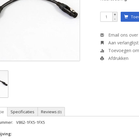
+
Toev
-
Email ons over 
Aan verlanglijs
Toevoegen om t
Afdrukken
tie
Specificaties
Reviews
(0)
nummer:
V862-1FX5-1FX5
jving: