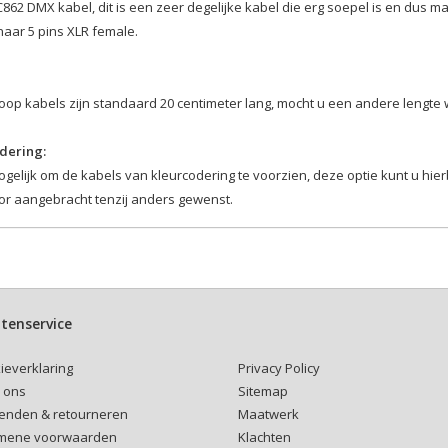
862 DMX kabel, dit is een zeer degelijke kabel die erg soepel is en dus mak
naar 5 pins XLR female.
rloop kabels zijn standaard 20 centimeter lang, mocht u een andere lengt
dering:
ogelijk om de kabels van kleurcodering te voorzien, deze optie kunt u hi
or aangebracht tenzij anders gewenst.
tenservice
Privacy Policy
ieverklaring
Sitemap
 ons
Maatwerk
enden & retourneren
Klachten
mene voorwaarden