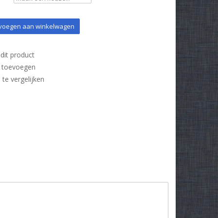
oegen aan winkelwagen
dit product
t toevoegen
e vergelijken