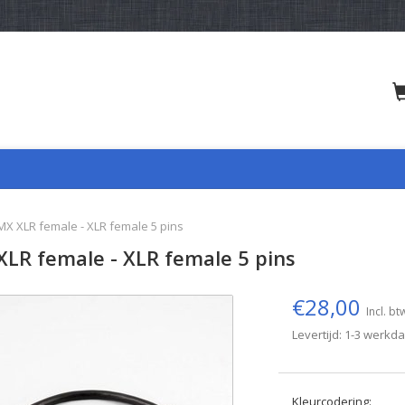
X XLR female - XLR female 5 pins
LR female - XLR female 5 pins
€28,00
Incl. bt
Levertijd: 1-3 werkd
Kleurcodering: