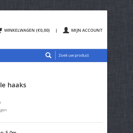
WINKELWAGEN (€0,00)
MIJN ACCOUNT
|
ale haaks
w
agen
te:
5.0m