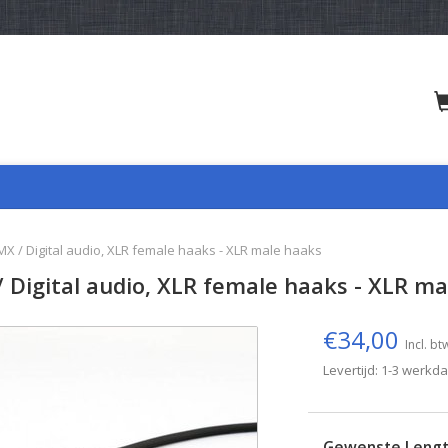
X / Digital audio, XLR female haaks - XLR male haaks
 Digital audio, XLR female haaks - XLR m
€34,00
Incl. bt
Levertijd: 1-3 werkd
Gewenste Leng