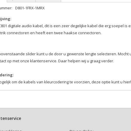
nummer:
D801-1FRX-1MRX
jving:
801 digitale audio kabel, dit is een zeer degelijke kabel die erg soepel is 
trik connectoren en heeft een twee haakse connectoren.
bovenstaande slider kunt u de door u gewenste lengte selecteren. Mocht 
act op met onze klantenservice. Daar helpen wij u graag verder.
dering:
ogelijk om de kabels van kleurcodering te voorzien, deze optie kunt u hi
kabelbinder:
r hierboven of u een kabelbinder bij uw kabel wenst.
ttenband kabelbinders zijn makkelijk en veelvuldig te gebruiken.
tenservice