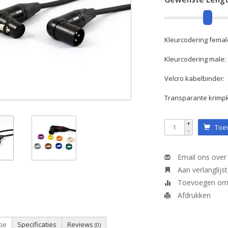
Kleurcodering femal
Kleurcodering male:
Velcro kabelbinder:
Transparante krimp
+
Toev
-
Email ons over 
Aan verlanglijs
Toevoegen om t
Afdrukken
tie
Specificaties
Reviews
(0)