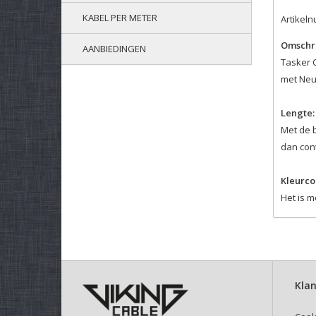
KABEL PER METER
Artikel
Omschri
AANBIEDINGEN
Tasker C
met Neu
Lengte:
Met de 
dan cont
Kleurco
Het is m
Velcro 
Selectee
Deze kli
Klan