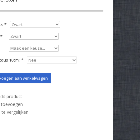
e:
*
*
kous 10cm:
*
oegen aan winkelwagen
dit product
t toevoegen
e vergelijken