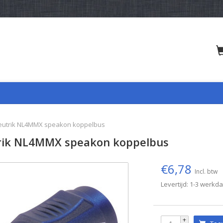
eutrik NL4MMX speakon koppelbus
rik NL4MMX speakon koppelbus
€6,78
Incl. btw
Levertijd: 1-3 werkd
+