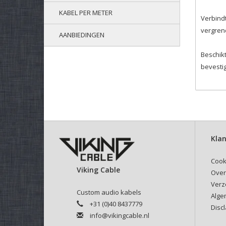
KABEL PER METER
Verbindt
vergren
AANBIEDINGEN
Beschik
bevestig
Klan
Cook
Viking Cable
Over
Verz
Custom audio kabels
Alge
+31 (0)40 8437779
Disc
info@vikingcable.nl