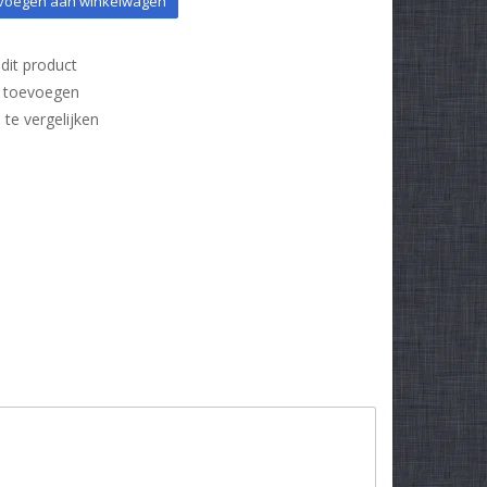
oegen aan winkelwagen
dit product
t toevoegen
e vergelijken