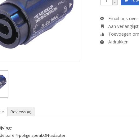
Toev
-
Email ons over 
Aan verlanglijs
Toevoegen om t
Afdrukken
tie
Reviews
(0)
jving:
delbare 4-polige speakON-adapter