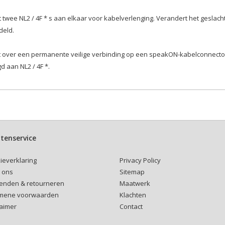
 twee NL2 / 4F * s aan elkaar voor kabelverlenging. Verandert het geslac
deld.
t over een permanente veilige verbinding op een speakON-kabelconnecto
d aan NL2 / 4F *.
tenservice
Privacy Policy
ieverklaring
Sitemap
 ons
Maatwerk
enden & retourneren
Klachten
mene voorwaarden
Contact
laimer