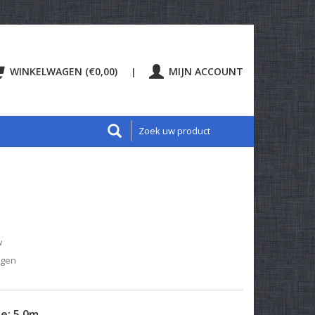
WINKELWAGEN (€0,00)
MIJN ACCOUNT
|
w
agen
te:
5.0m