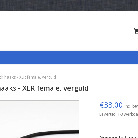
ck haaks - XLR female, verguld
haaks - XLR female, verguld
€33,00
Incl. bt
Levertijd: 1-3 werkd
Gewenste Leng