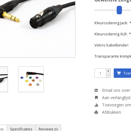
Kleurcodering Jack:
*
Kleurcodering XLR:
*
Velcro kabelbinder:
Transparante krimp
+
Toev
-
Email ons over 
Aan verlanglijs
Toevoegen om t
Afdrukken
tie
Specificaties
Reviews
(0)