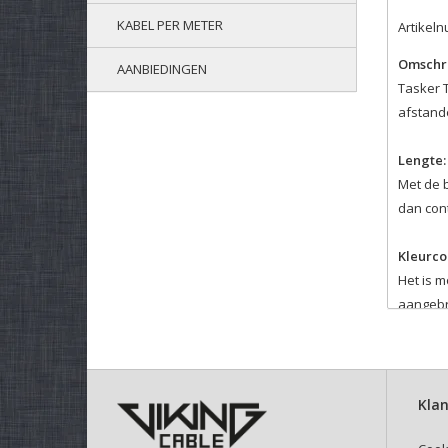
KABEL PER METER
Artikel
Omschri
AANBIEDINGEN
Tasker T
afstand
Lengte:
Met de 
dan cont
Kleurco
Het is m
aangebr
Velcro 
Selectee
Deze kli
Klan