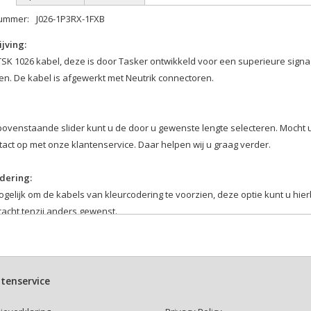
nummer:
J026-1P3RX-1FXB
jving:
SK 1026 kabel, deze is door Tasker ontwikkeld voor een superieure signa
en. De kabel is afgewerkt met Neutrik connectoren.
bovenstaande slider kunt u de door u gewenste lengte selecteren. Mocht 
act op met onze klantenservice. Daar helpen wij u graag verder.
dering:
ogelijk om de kabels van kleurcodering te voorzien, deze optie kunt u hie
acht tenzij anders gewenst.
kabelbinder:
r hierboven of u een kabelbinder bij uw kabel wenst.
ttenband kabelbinders zijn makkelijk en veelvuldig te gebruiken.
tenservice