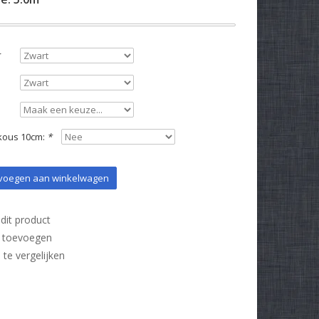
kous 10cm:
*
oegen aan winkelwagen
dit product
t toevoegen
e vergelijken