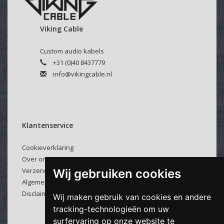
Velcro kabelbinder:
Selecteer hierboven of u een kabelbinder bij uw kabel
Viking Cable
wenst.
Deze klittenband kabelbinders zijn makkelijk en veelvuldig
Custom audio kabels
te gebruiken.
+31 (0)40 8437779
info@vikingcable.nl
Klantenservice
Cookieverklaring
Over ons
Verzenden & retourneren
Wij gebruiken cookies
Algemene voorwaarden
Disclaimer
Wij maken gebruik van cookies en andere
tracking-technologieën om uw
surfervaring op onze website te