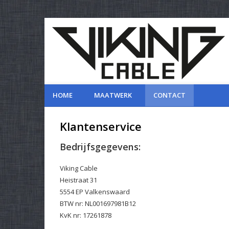
HOME
MAATWERK
CONTACT
Klantenservice
Bedrijfsgegevens:
Viking Cable
Heistraat 31
5554 EP Valkenswaard
BTW nr: NL001697981B12
KvK nr: 17261878