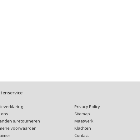
tenservice
Privacy Policy
ieverklaring
Sitemap
 ons
Maatwerk
enden & retourneren
Klachten
mene voorwaarden
Contact
laimer