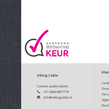
Klan
Viking Cable
Cook
Custom audio kabels
Over
+31 (0)40 8437779
Verz
info@vikingcable.nl
Alge
Disc