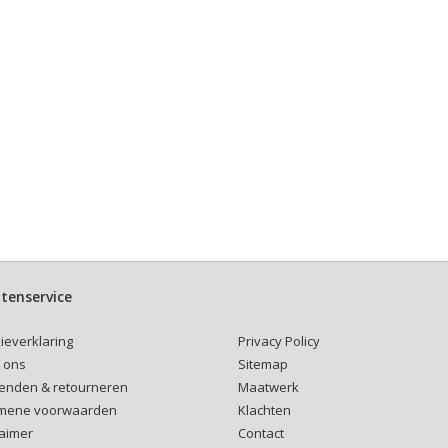
tenservice
Privacy Policy
ieverklaring
Sitemap
 ons
Maatwerk
enden & retourneren
Klachten
mene voorwaarden
Contact
laimer