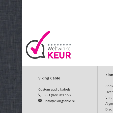
Klan
Viking Cable
Cook
Custom audio kabels
Over
+31 (0)40 8437779
Verz
info@vikingcable.nl
Alge
Disc