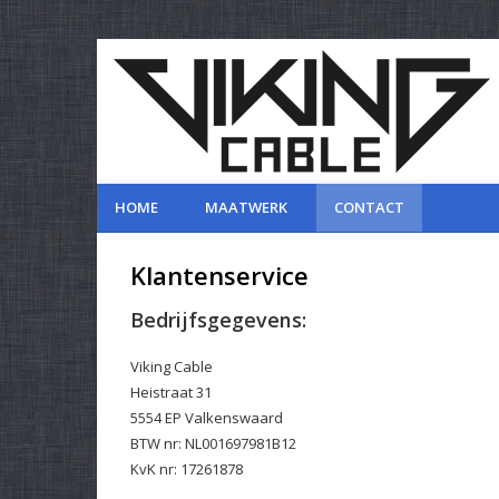
HOME
MAATWERK
CONTACT
Klantenservice
Bedrijfsgegevens:
Viking Cable
Heistraat 31
5554 EP Valkenswaard
BTW nr: NL001697981B12
KvK nr: 17261878